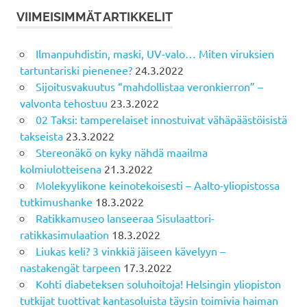
VIIMEISIMMÄT ARTIKKELIT
Ilmanpuhdistin, maski, UV-valo… Miten viruksien
tartuntariski pienenee?
24.3.2022
Sijoitusvakuutus “mahdollistaa veronkierron” –
valvonta tehostuu
23.3.2022
02 Taksi: tamperelaiset innostuivat vähäpäästöisistä
takseista
23.3.2022
Stereonäkö on kyky nähdä maailma
kolmiulotteisena
21.3.2022
Molekyylikone keinotekoisesti – Aalto-yliopistossa
tutkimushanke
18.3.2022
Ratikkamuseo lanseeraa Sisulaattori-
ratikkasimulaation
18.3.2022
Liukas keli? 3 vinkkiä jäiseen kävelyyn –
nastakengät tarpeen
17.3.2022
Kohti diabeteksen soluhoitoja! Helsingin yliopiston
tutkijat tuottivat kantasoluista täysin toimivia haiman