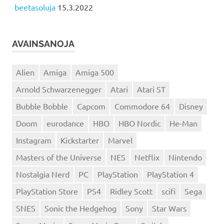
beetasoluja
15.3.2022
AVAINSANOJA
Alien
Amiga
Amiga 500
Arnold Schwarzenegger
Atari
Atari ST
Bubble Bobble
Capcom
Commodore 64
Disney
Doom
eurodance
HBO
HBO Nordic
He-Man
Instagram
Kickstarter
Marvel
Masters of the Universe
NES
Netflix
Nintendo
Nostalgia Nerd
PC
PlayStation
PlayStation 4
PlayStation Store
PS4
Ridley Scott
scifi
Sega
SNES
Sonic the Hedgehog
Sony
Star Wars