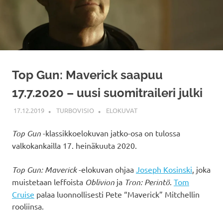
Top Gun: Maverick saapuu
17.7.2020 – uusi suomitraileri julki
17.12.2019
TURBOVISIO
ELOKUVAT
Top Gun
-klassikkoelokuvan jatko-osa on tulossa
valkokankailla 17. heinäkuuta 2020.
Top Gun: Maverick
-elokuvan ohjaa
Joseph Kosinski
, joka
muistetaan leffoista
Oblivion
ja
Tron: Perintö
.
Tom
Cruise
palaa luonnollisesti Pete “Maverick” Mitchellin
rooliinsa.