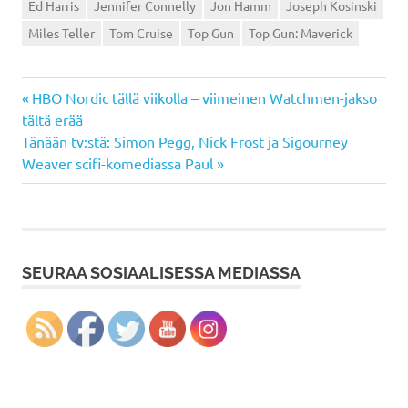
Ed Harris
Jennifer Connelly
Jon Hamm
Joseph Kosinski
Miles Teller
Tom Cruise
Top Gun
Top Gun: Maverick
Previous
Artikkelien
HBO Nordic tällä viikolla – viimeinen Watchmen-jakso
Post:
tältä erää
selaus
Next
Tänään tv:stä: Simon Pegg, Nick Frost ja Sigourney
Post:
Weaver scifi-komediassa Paul
SEURAA SOSIAALISESSA MEDIASSA