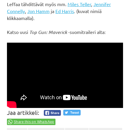
Leffaa tähdittävät myös mm.
Miles Teller
,
Jennifer
Connelly
,
Jon Hamm
ja
Ed Harris
. (kuvat nimiä
klikkaamalla).
Katso uusi
Top Gun: Maverick
-suomitraileri alta:
Jaa artikkeli:
Share this on WhatsApp