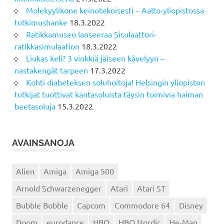
Molekyylikone keinotekoisesti – Aalto-yliopistossa
tutkimushanke
18.3.2022
Ratikkamuseo lanseeraa Sisulaattori-
ratikkasimulaation
18.3.2022
Liukas keli? 3 vinkkiä jäiseen kävelyyn –
nastakengät tarpeen
17.3.2022
Kohti diabeteksen soluhoitoja! Helsingin yliopiston
tutkijat tuottivat kantasoluista täysin toimivia haiman
beetasoluja
15.3.2022
AVAINSANOJA
Alien
Amiga
Amiga 500
Arnold Schwarzenegger
Atari
Atari ST
Bubble Bobble
Capcom
Commodore 64
Disney
Doom
eurodance
HBO
HBO Nordic
He-Man