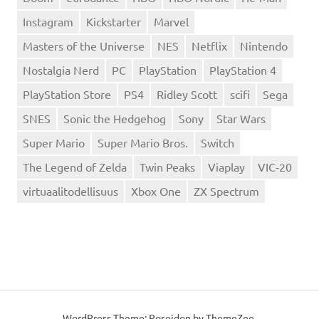
Instagram
Kickstarter
Marvel
Masters of the Universe
NES
Netflix
Nintendo
Nostalgia Nerd
PC
PlayStation
PlayStation 4
PlayStation Store
PS4
Ridley Scott
scifi
Sega
SNES
Sonic the Hedgehog
Sony
Star Wars
Super Mario
Super Mario Bros.
Switch
The Legend of Zelda
Twin Peaks
Viaplay
VIC-20
virtuaalitodellisuus
Xbox One
ZX Spectrum
WordPress Theme: Poseidon by
ThemeZee
.