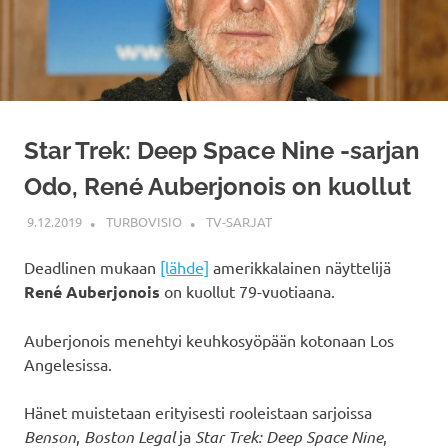
Star Trek: Deep Space Nine -sarjan
Odo, René Auberjonois on kuollut
9.12.2019
TURBOVISIO
TV-SARJAT
Deadlinen mukaan
[lähde]
amerikkalainen näyttelijä
René Auberjonois
on kuollut 79-vuotiaana.
Auberjonois menehtyi keuhkosyöpään kotonaan Los
Angelesissa.
Hänet muistetaan erityisesti rooleistaan sarjoissa
Benson
,
Boston Legal
ja
Star Trek: Deep Space Nine
,