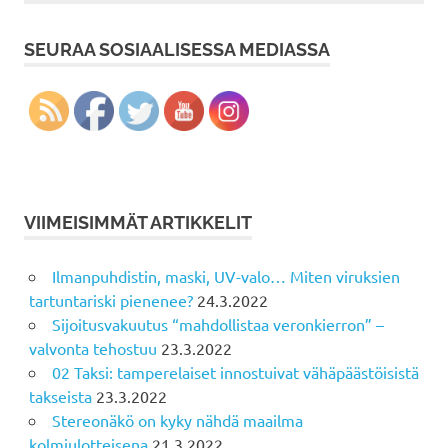
SEURAA SOSIAALISESSA MEDIASSA
VIIMEISIMMÄT ARTIKKELIT
Ilmanpuhdistin, maski, UV-valo… Miten viruksien
tartuntariski pienenee?
24.3.2022
Sijoitusvakuutus “mahdollistaa veronkierron” –
valvonta tehostuu
23.3.2022
02 Taksi: tamperelaiset innostuivat vähäpäästöisistä
takseista
23.3.2022
Stereonäkö on kyky nähdä maailma
kolmiulotteisena
21.3.2022