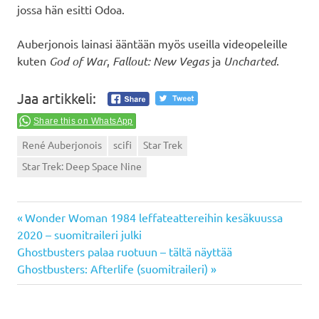
jossa hän esitti Odoa.
Auberjonois lainasi ääntään myös useilla videopeleille
kuten
God of War
,
Fallout: New Vegas
ja
Uncharted
.
Jaa artikkeli:
Share this on WhatsApp
René Auberjonois
scifi
Star Trek
Star Trek: Deep Space Nine
Previous
Artikkelien
Wonder Woman 1984 leffateattereihin kesäkuussa
Post:
2020 – suomitraileri julki
selaus
Next
Ghostbusters palaa ruotuun – tältä näyttää
Post:
Ghostbusters: Afterlife (suomitraileri)