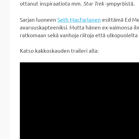
ottanut inspiraatiota mm.
Star Trek
-ympyröistä.
Sarjan luoneen
Seth MacFarlanen
esittämä Ed Mer
avaruuskapteeniksi. Mutta hänen ex-vaimonsa il
ratkomaan sekä vanhoja riitoja että ulkopuolelta 
Katso kakkoskauden traileri alla: