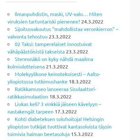
Ilmanpuhdistin, maski, UV-valo… Miten
viruksien tartuntariski pienenee?
24.3.2022
Sijoitusvakuutus “mahdollistaa veronkierron” –
valvonta tehostuu
23.3.2022
02 Taksi: tamperelaiset innostuivat
vähäpäästöisistä takseista
23.3.2022
Stereonäkö on kyky nähdä maailma
kolmiulotteisena
21.3.2022
Molekyylikone keinotekoisesti – Aalto-
yliopistossa tutkimushanke
18.3.2022
Ratikkamuseo lanseeraa Sisulaattori-
ratikkasimulaation
18.3.2022
Liukas keli? 3 vinkkiä jäiseen kävelyyn –
nastakengät tarpeen
17.3.2022
Kohti diabeteksen soluhoitoja! Helsingin
yliopiston tutkijat tuottivat kantasoluista täysin
toimivia haiman beetasoluja
15.3.2022