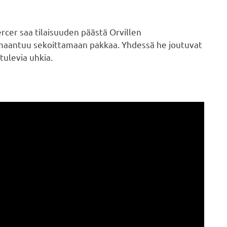
cer saa tilaisuuden päästä Orvillen
maantuu sekoittamaan pakkaa. Yhdessä he joutuvat
tulevia uhkia.