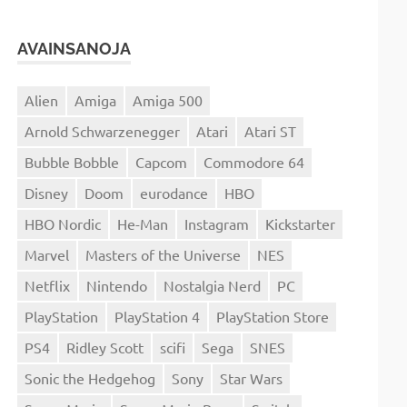
AVAINSANOJA
Alien
Amiga
Amiga 500
Arnold Schwarzenegger
Atari
Atari ST
Bubble Bobble
Capcom
Commodore 64
Disney
Doom
eurodance
HBO
HBO Nordic
He-Man
Instagram
Kickstarter
Marvel
Masters of the Universe
NES
Netflix
Nintendo
Nostalgia Nerd
PC
PlayStation
PlayStation 4
PlayStation Store
PS4
Ridley Scott
scifi
Sega
SNES
Sonic the Hedgehog
Sony
Star Wars