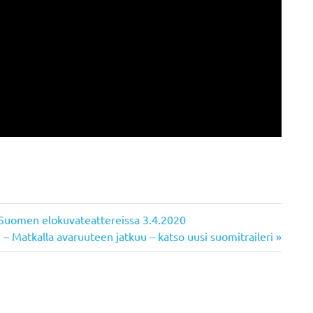
e Suomen elokuvateattereissa 3.4.2020
ce – Matkalla avaruuteen jatkuu – katso uusi suomitraileri