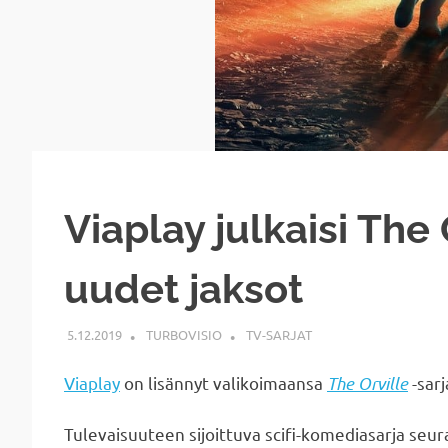
Viaplay julkaisi The 
uudet jaksot
5.12.2019
TURBOVISIO
TV-SARJAT
Viaplay
on lisännyt valikoimaansa
The Orville
-sar
Tulevaisuuteen sijoittuva scifi-komediasarja seura