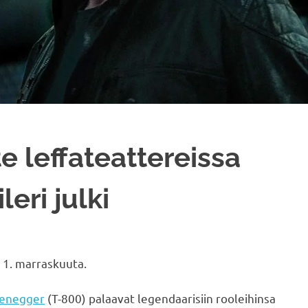
e leffateattereissa
leri julki
 1. marraskuuta.
zenegger
(T-800) palaavat legendaarisiin rooleihinsa