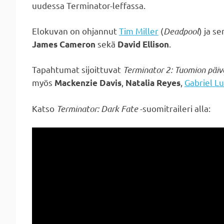
uudessa Terminator-leffassa.
Elokuvan on ohjannut
Tim Miller
(
Deadpool
) ja s
sekä
.
James Cameron
David Ellison
Tapahtumat sijoittuvat
Terminator 2: Tuomion päiv
myös
,
,
Gabriel L
Mackenzie Davis
Natalia Reyes
Katso
Terminator: Dark Fate
-suomitraileri alla: