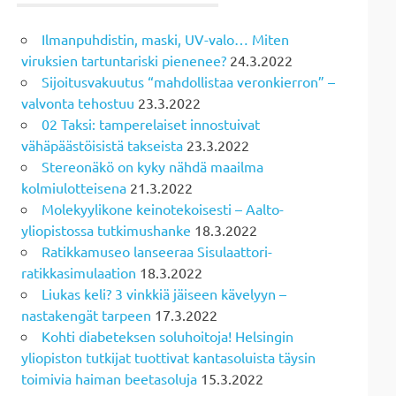
Ilmanpuhdistin, maski, UV-valo… Miten
viruksien tartuntariski pienenee?
24.3.2022
Sijoitusvakuutus “mahdollistaa veronkierron” –
valvonta tehostuu
23.3.2022
02 Taksi: tamperelaiset innostuivat
vähäpäästöisistä takseista
23.3.2022
Stereonäkö on kyky nähdä maailma
kolmiulotteisena
21.3.2022
Molekyylikone keinotekoisesti – Aalto-
yliopistossa tutkimushanke
18.3.2022
Ratikkamuseo lanseeraa Sisulaattori-
ratikkasimulaation
18.3.2022
Liukas keli? 3 vinkkiä jäiseen kävelyyn –
nastakengät tarpeen
17.3.2022
Kohti diabeteksen soluhoitoja! Helsingin
yliopiston tutkijat tuottivat kantasoluista täysin
toimivia haiman beetasoluja
15.3.2022