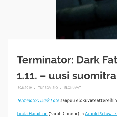
Terminator: Dark Fat
1.11. – uusi suomitrai
30.8.2019
TURBOVISIO
ELOKUVAT
Terminator: Dark Fate
saapuu elokuvateattereihin
Linda Hamilton
(Sarah Connor) ja
Arnold Schwar