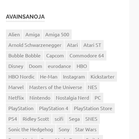
AVAINSANOJA
Alien
Amiga
Amiga 500
Arnold Schwarzenegger
Atari
Atari ST
Bubble Bobble
Capcom
Commodore 64
Disney
Doom
eurodance
HBO
HBO Nordic
He-Man
Instagram
Kickstarter
Marvel
Masters of the Universe
NES
Netflix
Nintendo
Nostalgia Nerd
PC
PlayStation
PlayStation 4
PlayStation Store
PS4
Ridley Scott
scifi
Sega
SNES
Sonic the Hedgehog
Sony
Star Wars