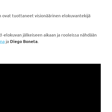
en ovat tuottaneet visionäärinen elokuvantekijä
ä
-elokuvan jälkeiseen aikaan ja rooleissa nähdään
una
ja
.
Diego Boneta