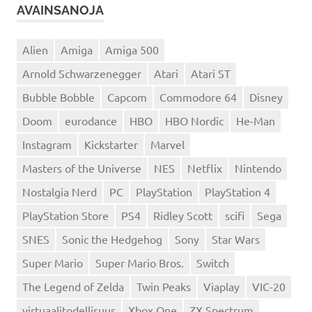
AVAINSANOJA
Alien
Amiga
Amiga 500
Arnold Schwarzenegger
Atari
Atari ST
Bubble Bobble
Capcom
Commodore 64
Disney
Doom
eurodance
HBO
HBO Nordic
He-Man
Instagram
Kickstarter
Marvel
Masters of the Universe
NES
Netflix
Nintendo
Nostalgia Nerd
PC
PlayStation
PlayStation 4
PlayStation Store
PS4
Ridley Scott
scifi
Sega
SNES
Sonic the Hedgehog
Sony
Star Wars
Super Mario
Super Mario Bros.
Switch
The Legend of Zelda
Twin Peaks
Viaplay
VIC-20
virtuaalitodellisuus
Xbox One
ZX Spectrum