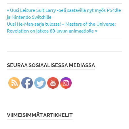
Previous
Artikkelien
Uusi Leisure Suit Larry -peli saatavilla nyt myös PS4:lle
Post:
ja Nintendo Switchille
selaus
Next
Uusi He-Man-sarja tulossa! – Masters of the Universe:
Post:
Revelation on jatkoa 80-luvun animaatiolle
SEURAA SOSIAALISESSA MEDIASSA
VIIMEISIMMÄT ARTIKKELIT