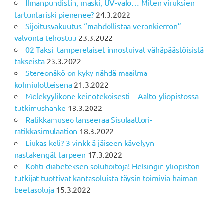
Ilmanpuhdistin, maski, UV-valo… Miten viruksien
tartuntariski pienenee?
24.3.2022
Sijoitusvakuutus “mahdollistaa veronkierron” –
valvonta tehostuu
23.3.2022
02 Taksi: tamperelaiset innostuivat vähäpäästöisistä
takseista
23.3.2022
Stereonäkö on kyky nähdä maailma
kolmiulotteisena
21.3.2022
Molekyylikone keinotekoisesti – Aalto-yliopistossa
tutkimushanke
18.3.2022
Ratikkamuseo lanseeraa Sisulaattori-
ratikkasimulaation
18.3.2022
Liukas keli? 3 vinkkiä jäiseen kävelyyn –
nastakengät tarpeen
17.3.2022
Kohti diabeteksen soluhoitoja! Helsingin yliopiston
tutkijat tuottivat kantasoluista täysin toimivia haiman
beetasoluja
15.3.2022