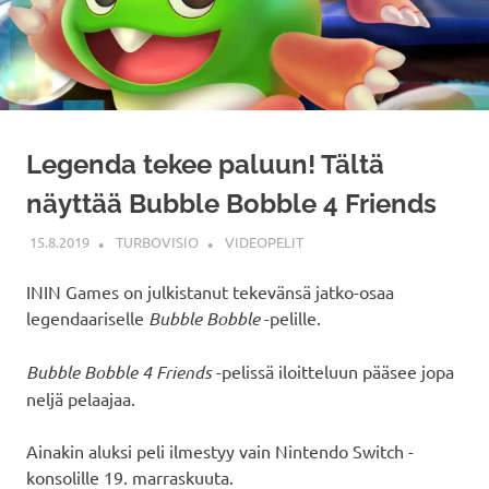
Legenda tekee paluun! Tältä
näyttää Bubble Bobble 4 Friends
15.8.2019
TURBOVISIO
VIDEOPELIT
ININ Games on julkistanut tekevänsä jatko-osaa
legendaariselle
Bubble Bobble
-pelille.
Bubble Bobble 4 Friends
-pelissä iloitteluun pääsee jopa
neljä pelaajaa.
Ainakin aluksi peli ilmestyy vain Nintendo Switch -
konsolille 19. marraskuuta.