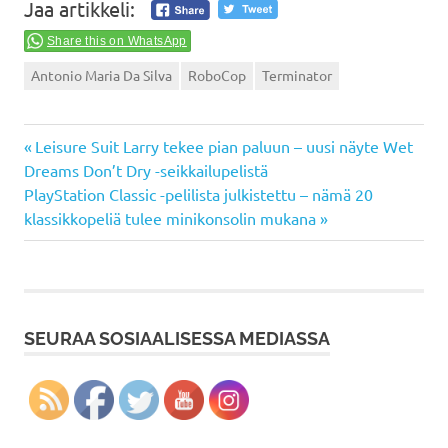
Jaa artikkeli:
Share this on WhatsApp
Antonio Maria Da Silva
RoboCop
Terminator
Previous
Artikkelien
Leisure Suit Larry tekee pian paluun – uusi näyte Wet
Post:
Dreams Don’t Dry -seikkailupelistä
selaus
Next
PlayStation Classic -pelilista julkistettu – nämä 20
Post:
klassikkopeliä tulee minikonsolin mukana
SEURAA SOSIAALISESSA MEDIASSA