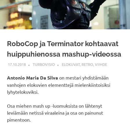
RoboCop ja Terminator kohtaavat
huippuhienossa mashup-videossa
17.10.2018
TURBOVISIO
ELOKUVAT
,
RETRO
,
VIIHDE
Antonio Maria Da Silva
on mestari yhdistämään
vanhojen elokuvien elementtejä mielenkiintoisiksi
lyhytelokuviksi.
Osa miehen mash up -luomuksista on lähtenyt
leviämään netissä viraaleina ja osa on painunut
pimentoon.