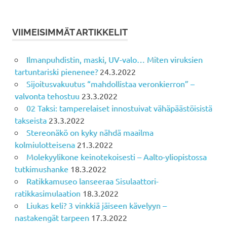
VIIMEISIMMÄT ARTIKKELIT
Ilmanpuhdistin, maski, UV-valo… Miten viruksien
tartuntariski pienenee?
24.3.2022
Sijoitusvakuutus “mahdollistaa veronkierron” –
valvonta tehostuu
23.3.2022
02 Taksi: tamperelaiset innostuivat vähäpäästöisistä
takseista
23.3.2022
Stereonäkö on kyky nähdä maailma
kolmiulotteisena
21.3.2022
Molekyylikone keinotekoisesti – Aalto-yliopistossa
tutkimushanke
18.3.2022
Ratikkamuseo lanseeraa Sisulaattori-
ratikkasimulaation
18.3.2022
Liukas keli? 3 vinkkiä jäiseen kävelyyn –
nastakengät tarpeen
17.3.2022