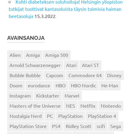
Kohti diabeteksen soluhoitoja! Helsingin yliopiston
tutkijat tuottivat kantasoluista täysin toimivia haiman
beetasoluja
15.3.2022
AVAINSANOJA
Alien
Amiga
Amiga 500
Arnold Schwarzenegger
Atari
Atari ST
Bubble Bobble
Capcom
Commodore 64
Disney
Doom
eurodance
HBO
HBO Nordic
He-Man
Instagram
Kickstarter
Marvel
Masters of the Universe
NES
Netflix
Nintendo
Nostalgia Nerd
PC
PlayStation
PlayStation 4
PlayStation Store
PS4
Ridley Scott
scifi
Sega