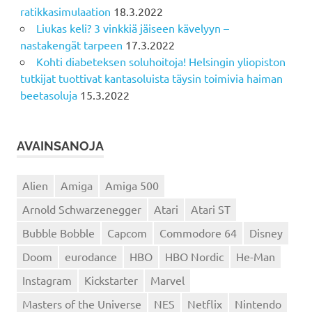
ratikkasimulaation
18.3.2022
Liukas keli? 3 vinkkiä jäiseen kävelyyn –
nastakengät tarpeen
17.3.2022
Kohti diabeteksen soluhoitoja! Helsingin yliopiston
tutkijat tuottivat kantasoluista täysin toimivia haiman
beetasoluja
15.3.2022
AVAINSANOJA
Alien
Amiga
Amiga 500
Arnold Schwarzenegger
Atari
Atari ST
Bubble Bobble
Capcom
Commodore 64
Disney
Doom
eurodance
HBO
HBO Nordic
He-Man
Instagram
Kickstarter
Marvel
Masters of the Universe
NES
Netflix
Nintendo