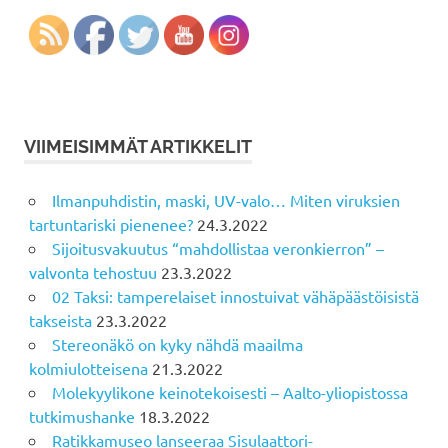
VIIMEISIMMÄT ARTIKKELIT
Ilmanpuhdistin, maski, UV-valo… Miten viruksien
tartuntariski pienenee?
24.3.2022
Sijoitusvakuutus “mahdollistaa veronkierron” –
valvonta tehostuu
23.3.2022
02 Taksi: tamperelaiset innostuivat vähäpäästöisistä
takseista
23.3.2022
Stereonäkö on kyky nähdä maailma
kolmiulotteisena
21.3.2022
Molekyylikone keinotekoisesti – Aalto-yliopistossa
tutkimushanke
18.3.2022
Ratikkamuseo lanseeraa Sisulaattori-