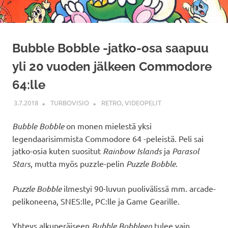
Bubble Bobble -jatko-osa saapuu
yli 20 vuoden jälkeen Commodore
64:lle
3.7.2018
TURBOVISIO
RETRO
,
VIDEOPELIT
Bubble Bobble
on monen mielestä yksi
legendaarisimmista Commodore 64 -peleistä. Peli sai
jatko-osia kuten suositut
Rainbow Islands
ja
Parasol
Stars
, mutta myös puzzle-pelin
Puzzle Bobble
.
Puzzle Bobble
ilmestyi 90-luvun puolivälissä mm. arcade-
pelikoneena, SNES:lle, PC:lle ja Game Gearille.
Yhteys alkuperäiseen
Bubble Bobbleen
tulee vain