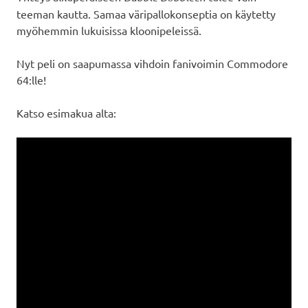
teeman kautta. Samaa väripallokonseptia on käytetty
myöhemmin lukuisissa kloonipeleissä.
Nyt peli on saapumassa vihdoin fanivoimin Commodore
64:lle!
Katso esimakua alta: