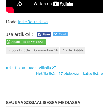
Lähde:
Indie Retro News
Jaa artikkeli:
Share this on WhatsApp
Bubble Bobble
Commodore 64
Puzzle Bobble
Previous
Artikkelien
Netflix-uutuudet viikolla 27
Post:
Next
Netflix lisäsi 57 elokuvaa – katso lista
selaus
Post:
SEURAA SOSIAALISESSA MEDIASSA