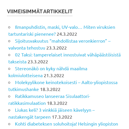
VIIMEISIMMÄT ARTIKKELIT
Ilmanpuhdistin, maski, UV-valo… Miten viruksien
tartuntariski pienenee?
24.3.2022
Sijoitusvakuutus “mahdollistaa veronkierron” –
valvonta tehostuu
23.3.2022
02 Taksi: tamperelaiset innostuivat vähäpäästöisistä
takseista
23.3.2022
Stereonäkö on kyky nähdä maailma
kolmiulotteisena
21.3.2022
Molekyylikone keinotekoisesti – Aalto-yliopistossa
tutkimushanke
18.3.2022
Ratikkamuseo lanseeraa Sisulaattori-
ratikkasimulaation
18.3.2022
Liukas keli? 3 vinkkiä jäiseen kävelyyn –
nastakengät tarpeen
17.3.2022
Kohti diabeteksen soluhoitoja! Helsingin yliopiston