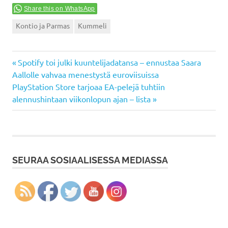
Share this on WhatsApp
Kontio ja Parmas
Kummeli
Previous
Artikkelien
Spotify toi julki kuuntelijadatansa – ennustaa Saara
Post:
Aallolle vahvaa menestystä euroviisuissa
selaus
Next
PlayStation Store tarjoaa EA-pelejä tuhtiin
Post:
alennushintaan viikonlopun ajan – lista
SEURAA SOSIAALISESSA MEDIASSA