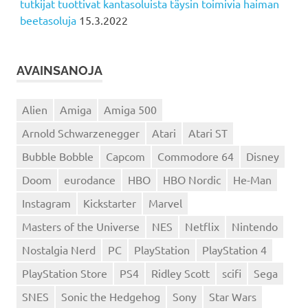
tutkijat tuottivat kantasoluista täysin toimivia haiman
beetasoluja
15.3.2022
AVAINSANOJA
Alien
Amiga
Amiga 500
Arnold Schwarzenegger
Atari
Atari ST
Bubble Bobble
Capcom
Commodore 64
Disney
Doom
eurodance
HBO
HBO Nordic
He-Man
Instagram
Kickstarter
Marvel
Masters of the Universe
NES
Netflix
Nintendo
Nostalgia Nerd
PC
PlayStation
PlayStation 4
PlayStation Store
PS4
Ridley Scott
scifi
Sega
SNES
Sonic the Hedgehog
Sony
Star Wars