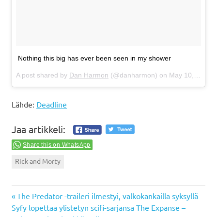
Nothing this big has ever been seen in my shower
A post shared by
Dan Harmon
(@danharmon) on
May 10, 2018 at 9:16am PDT
Lähde:
Deadline
Jaa artikkeli:
Share this on WhatsApp
Rick and Morty
Previous
Artikkelien
The Predator -traileri ilmestyi, valkokankailla syksyllä
Next
Post:
Syfy lopettaa ylistetyn scifi-sarjansa The Expanse –