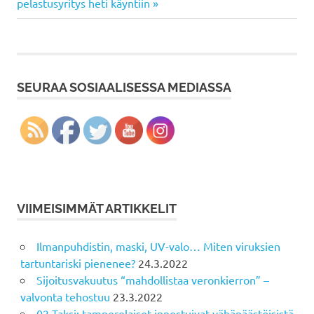
selaus
Post:
pelastusyritys heti käyntiin
SEURAA SOSIAALISESSA MEDIASSA
VIIMEISIMMÄT ARTIKKELIT
Ilmanpuhdistin, maski, UV-valo… Miten viruksien
tartuntariski pienenee?
24.3.2022
Sijoitusvakuutus “mahdollistaa veronkierron” –
valvonta tehostuu
23.3.2022
02 Taksi: tamperelaiset innostuivat vähäpäästöisistä