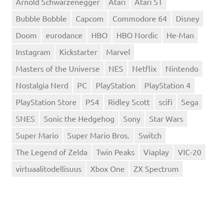
Arnold Schwarzenegger
Atari
Atari ST
Bubble Bobble
Capcom
Commodore 64
Disney
Doom
eurodance
HBO
HBO Nordic
He-Man
Instagram
Kickstarter
Marvel
Masters of the Universe
NES
Netflix
Nintendo
Nostalgia Nerd
PC
PlayStation
PlayStation 4
PlayStation Store
PS4
Ridley Scott
scifi
Sega
SNES
Sonic the Hedgehog
Sony
Star Wars
Super Mario
Super Mario Bros.
Switch
The Legend of Zelda
Twin Peaks
Viaplay
VIC-20
virtuaalitodellisuus
Xbox One
ZX Spectrum