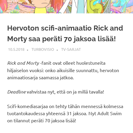
Hervoton scifi-animaatio Rick and
Morty saa peräti 70 jaksoa lisää!
10.5.2018
TURBOVISIO
TV-SARJAT
Rick and Morty
-fanit ovat olleet huolestuneita
hiljaiselon vuoksi: onko aikuisille suunnattu, hervoton
animaatiosarja saamassa jatkoa.
Deadline
vahvistaa nyt, että on ja millä tavalla!
Scifi-komediasarjaa on tehty tähän mennessä kolmessa
tuotantokaudessa yhteensä 31 jaksoa. Nyt Adult Swim
on tilannut peräti 70 jaksoa lisää!