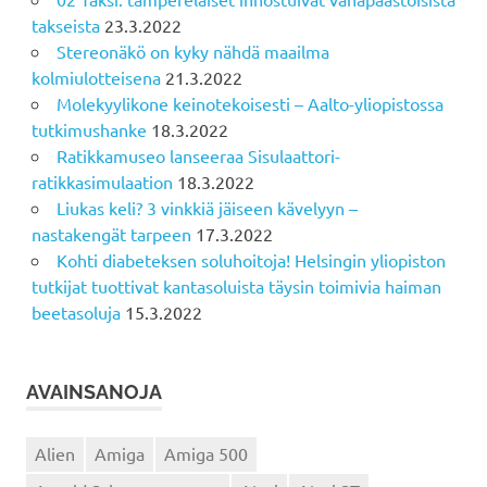
takseista
23.3.2022
Stereonäkö on kyky nähdä maailma
kolmiulotteisena
21.3.2022
Molekyylikone keinotekoisesti – Aalto-yliopistossa
tutkimushanke
18.3.2022
Ratikkamuseo lanseeraa Sisulaattori-
ratikkasimulaation
18.3.2022
Liukas keli? 3 vinkkiä jäiseen kävelyyn –
nastakengät tarpeen
17.3.2022
Kohti diabeteksen soluhoitoja! Helsingin yliopiston
tutkijat tuottivat kantasoluista täysin toimivia haiman
beetasoluja
15.3.2022
AVAINSANOJA
Alien
Amiga
Amiga 500