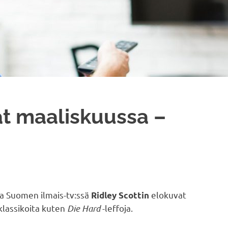
at maaliskuussa –
a Suomen ilmais-tv:ssä
elokuvat
Ridley Scottin
 klassikoita kuten
Die Hard
-leffoja.