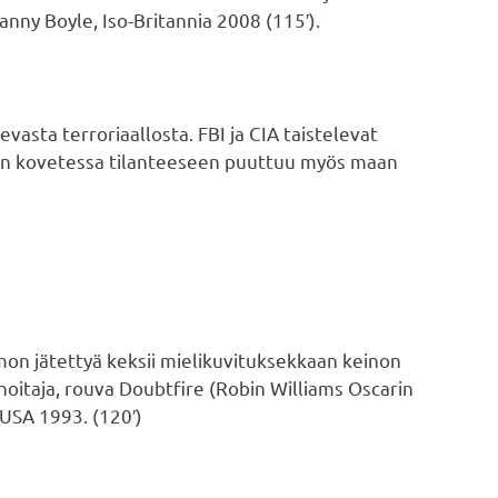
anny Boyle, Iso-Britannia 2008 (115′).
levasta terroriaallosta. FBI ja CIA taistelevat
ien kovetessa tilanteeseen puuttuu myös maan
mon jätettyä keksii mielikuvituksekkaan keinon
oitaja, rouva Doubtfire (Robin Williams Oscarin
 USA 1993. (120′)