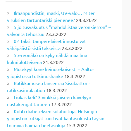
Ilmanpuhdistin, maski, UV-valo… Miten
viruksien tartuntariski pienenee?
24.3.2022
Sijoitusvakuutus “mahdollistaa veronkierron” –
valvonta tehostuu
23.3.2022
02 Taksi: tamperelaiset innostuivat
vähäpäästöisistä takseista
23.3.2022
Stereonäkö on kyky nähdä maailma
kolmiulotteisena
21.3.2022
Molekyylikone keinotekoisesti – Aalto-
yliopistossa tutkimushanke
18.3.2022
Ratikkamuseo lanseeraa Sisulaattori-
ratikkasimulaation
18.3.2022
Liukas keli? 3 vinkkiä jäiseen kävelyyn –
nastakengät tarpeen
17.3.2022
Kohti diabeteksen soluhoitoja! Helsingin
yliopiston tutkijat tuottivat kantasoluista täysin
toimivia haiman beetasoluja
15.3.2022