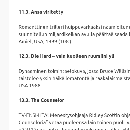
11.3. Ansa viritetty
Romanttinen trilleri huippuvarkaaksi naamioitune
suunnitellun miljardikeikan avulla päättää saada ki
Amiel, USA, 1999 (108′).
12.3. Die Hard – vain kuolleen ruumiini yli
Dynaaminen toimintaelokuva, jossa Bruce Willisin
taistelee yksin häikäilemätöntä ja raakalaismaist
USA 1988.
13.3. The Counselor
TV-ENSI-ILTA! Menestysohjaaja Ridley Scottin ohja
Counseloria” vetää puoleensa lain toinen puoli, 
päättää sekaantua huumebisnekseen ja alkaa yht