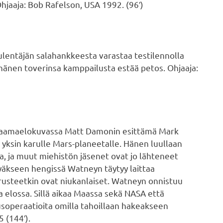
hjaaja: Bob Rafelson, USA 1992. (96′)
ulentäjän salahankkeesta varastaa testilennolla
 hänen toverinsa kamppailusta estää petos. Ohjaaja:
sdraamaelokuvassa Matt Damonin esittämä Mark
 yksin karulle Mars-planeetalle. Hänen luullaan
, ja muut miehistön jäsenet ovat jo lähteneet
yäkseen hengissä Watneyn täytyy laittaa
varusteetkin ovat niukanlaiset. Watneyn onnistuu
a elossa. Sillä aikaa Maassa sekä NASA että
soperaatioita omilla tahoillaan hakeakseen
 (144′).