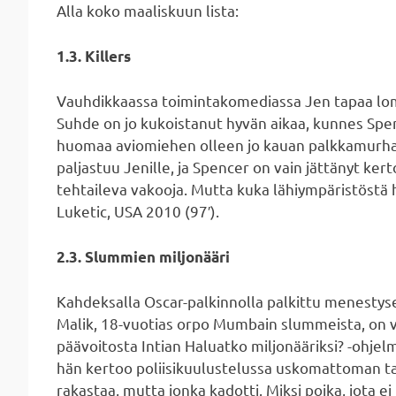
Alla koko maaliskuun lista:
1.3. Killers
Vauhdikkaassa toimintakomediassa Jen tapaa lo
Suhde on jo kukoistanut hyvän aikaa, kunnes Sp
huomaa aviomiehen olleen jo kauan palkkamurha
paljastuu Jenille, ja Spencer on vain jättänyt ke
tehtaileva vakooja. Mutta kuka lähiympäristöstä h
Luketic, USA 2010 (97′).
2.3. Slummien miljonääri
Kahdeksalla Oscar-palkinnolla palkittu menestyse
Malik, 18-vuotias orpo Mumbain slummeista, on 
päävoitosta Intian Haluatko miljonääriksi? -ohjel
hän kertoo poliisikuulustelussa uskomattoman tar
rakastaa, mutta jonka kadotti. Miksi poika, jota e