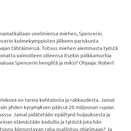
mamatkallaan unelmiensa miehen, Spencerin.
encerin kolmekymppisten jälkeen pariskunta
ajan tähtäimessä. Totuus miehen aiemmasta työstä
rtomatta vaimolleen olleensa itsekin palkkamurhia
aluaa Spencerin hengiltä ja miksi? Ohjaaja: Robert
lokuva on tarina kohtalosta ja rakkaudesta. Jamal
vain yhden kysymyksen päässä 20 miljoonan rupian
massa. Jamal pidätetään epäiltynä huijauksesta ja
inan elämästään kaduilla ja tytöstä jota hän
i tunnu kiinnostavan raha osallistuu ohjelmaan? Ja