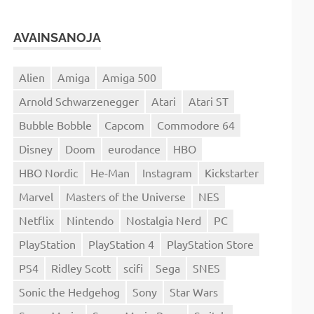
AVAINSANOJA
Alien
Amiga
Amiga 500
Arnold Schwarzenegger
Atari
Atari ST
Bubble Bobble
Capcom
Commodore 64
Disney
Doom
eurodance
HBO
HBO Nordic
He-Man
Instagram
Kickstarter
Marvel
Masters of the Universe
NES
Netflix
Nintendo
Nostalgia Nerd
PC
PlayStation
PlayStation 4
PlayStation Store
PS4
Ridley Scott
scifi
Sega
SNES
Sonic the Hedgehog
Sony
Star Wars