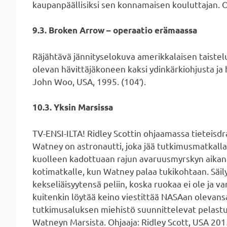
kaupanpäällisiksi sen konnamaisen kouluttajan. O
9.3. Broken Arrow – operaatio erämaassa
Räjähtävä jännityselokuva amerikkalaisen taistel
olevan hävittäjäkoneen kaksi ydinkärkiohjusta ja
John Woo, USA, 1995. (104′).
10.3. Yksin Marsissa
TV-ENSI-ILTA! Ridley Scottin ohjaamassa tietei
Watney on astronautti, joka jää tutkimusmatkalla
kuolleen kadottuaan rajun avaruusmyrskyn aikana
kotimatkalle, kun Watney palaa tukikohtaan. Säil
kekseliäisyytensä peliin, koska ruokaa ei ole ja 
kuitenkin löytää keino viestittää NASAan olevans
tutkimusaluksen miehistö suunnittelevat pelastu
Watneyn Marsista. Ohjaaja: Ridley Scott, USA 2015