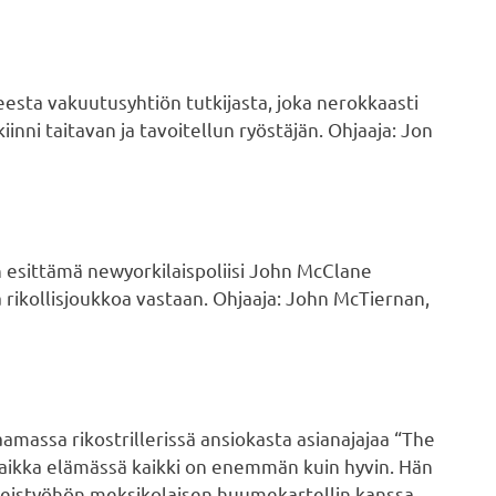
esta vakuutusyhtiön tutkijasta, joka nerokkaasti
inni taitavan ja tavoitellun ryöstäjän. Ohjaaja: Jon
 esittämä newyorkilaispoliisi John McClane
a rikollisjoukkoa vastaan. Ohjaaja: John McTiernan,
amassa rikostrillerissä ansiokasta asianajajaa “The
vaikka elämässä kaikki on enemmän kuin hyvin. Hän
eistyöhön meksikolaisen huumekartellin kanssa.