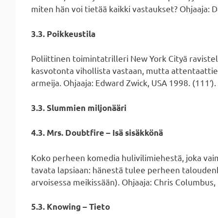
miten hän voi tietää kaikki vastaukset? Ohjaaja: D
3.3. Poikkeustila
Poliittinen toimintatrilleri New York Cityä raviste
kasvotonta vihollista vastaan, mutta attentaatt
armeija. Ohjaaja: Edward Zwick, USA 1998. (111′).
3.3. Slummien miljonääri
4.3. Mrs. Doubtfire – Isä sisäkkönä
Koko perheen komedia hulivilimiehestä, joka vai
tavata lapsiaan: hänestä tulee perheen taloudenh
arvoisessa meikissään). Ohjaaja: Chris Columbus,
5.3. Knowing – Tieto