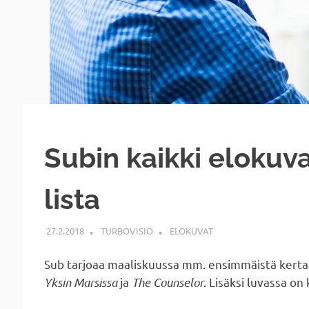
Subin kaikki elokuv
lista
27.2.2018
TURBOVISIO
ELOKUVAT
Sub tarjoaa maaliskuussa mm. ensimmäistä kerta
Yksin Marsissa
ja
The Counselor
. Lisäksi luvassa on