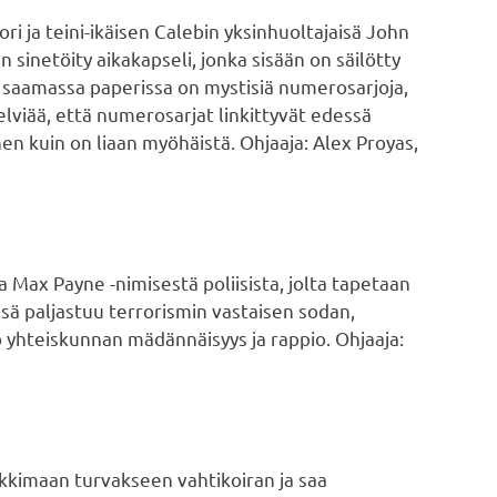
ori ja teini-ikäisen Calebin yksinhuoltajaisä John
 sinetöity aikakapseli, jonka sisään on säilötty
 saamassa paperissa on mystisiä numerosarjoja,
elviää, että numerosarjat linkittyvät edessä
en kuin on liaan myöhäistä. Ohjaaja: Alex Proyas,
 Max Payne -nimisestä poliisista, jolta tapetaan
sä paljastuu terrorismin vastaisen sodan,
 yhteiskunnan mädännäisyys ja rappio. Ohjaaja:
kkimaan turvakseen vahtikoiran ja saa