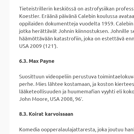
Tieteistrillerin keskiössä on astrofysiikan profess
Koestler. Eräänä päivänä Calebin koulussa avataan
oppilaiden dokumentteja vuodelta 1959. Calebin
jotka herättävät Johnin kiinnostuksen. Johnille s
häämöttävään katastrofiin, joka on estettävä enn
USA 2009 (121′).
6.3. Max Payne
Suosittuun videopeliin perustuva toimintaelokuva
perhe. Mies lähtee kostamaan, ja koston kiertees
lääketeollisuuden ja huumemafian vyyhti eli koko
John Moore, USA 2008, 96′.
8.3. Koirat karvoissaan
Komedia oopperalaulajattaresta, joka joutuu han