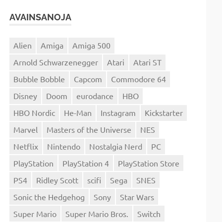
AVAINSANOJA
Alien
Amiga
Amiga 500
Arnold Schwarzenegger
Atari
Atari ST
Bubble Bobble
Capcom
Commodore 64
Disney
Doom
eurodance
HBO
HBO Nordic
He-Man
Instagram
Kickstarter
Marvel
Masters of the Universe
NES
Netflix
Nintendo
Nostalgia Nerd
PC
PlayStation
PlayStation 4
PlayStation Store
PS4
Ridley Scott
scifi
Sega
SNES
Sonic the Hedgehog
Sony
Star Wars
Super Mario
Super Mario Bros.
Switch