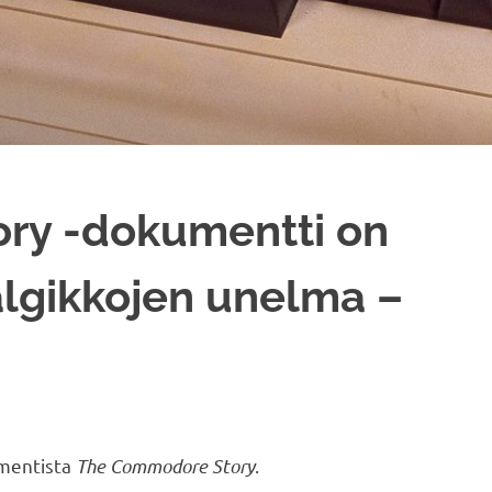
ry -dokumentti on
algikkojen unelma –
umentista
The Commodore Story
.