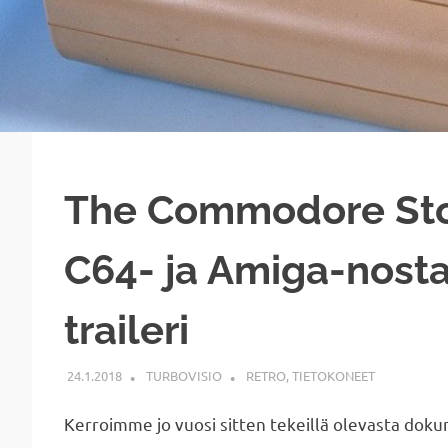
The Commodore Sto
C64- ja Amiga-nost
traileri
24.1.2018
TURBOVISIO
RETRO
,
TIETOKONEET
Kerroimme jo vuosi sitten tekeillä olevasta dok