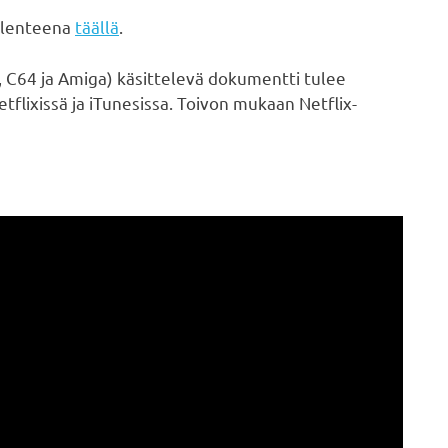
allenteena
täällä
.
 C64 ja Amiga) käsittelevä dokumentti tulee
lixissä ja iTunesissa. Toivon mukaan Netflix-