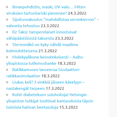
Ilmanpuhdistin, maski, UV-valo… Miten
viruksien tartuntariski pienenee?
24.3.2022
Sijoitusvakuutus “mahdollistaa veronkierron” –
valvonta tehostuu
23.3.2022
02 Taksi: tamperelaiset innostuivat
vähäpäästöisistä takseista
23.3.2022
Stereonäkö on kyky nähdä maailma
kolmiulotteisena
21.3.2022
Molekyylikone keinotekoisesti – Aalto-
yliopistossa tutkimushanke
18.3.2022
Ratikkamuseo lanseeraa Sisulaattori-
ratikkasimulaation
18.3.2022
Liukas keli? 3 vinkkiä jäiseen kävelyyn –
nastakengät tarpeen
17.3.2022
Kohti diabeteksen soluhoitoja! Helsingin
yliopiston tutkijat tuottivat kantasoluista täysin
toimivia haiman beetasoluja
15.3.2022