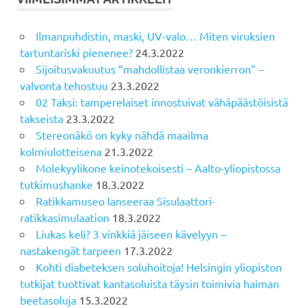
Ilmanpuhdistin, maski, UV-valo… Miten viruksien
tartuntariski pienenee?
24.3.2022
Sijoitusvakuutus “mahdollistaa veronkierron” –
valvonta tehostuu
23.3.2022
02 Taksi: tamperelaiset innostuivat vähäpäästöisistä
takseista
23.3.2022
Stereonäkö on kyky nähdä maailma
kolmiulotteisena
21.3.2022
Molekyylikone keinotekoisesti – Aalto-yliopistossa
tutkimushanke
18.3.2022
Ratikkamuseo lanseeraa Sisulaattori-
ratikkasimulaation
18.3.2022
Liukas keli? 3 vinkkiä jäiseen kävelyyn –
nastakengät tarpeen
17.3.2022
Kohti diabeteksen soluhoitoja! Helsingin yliopiston
tutkijat tuottivat kantasoluista täysin toimivia haiman
beetasoluja
15.3.2022