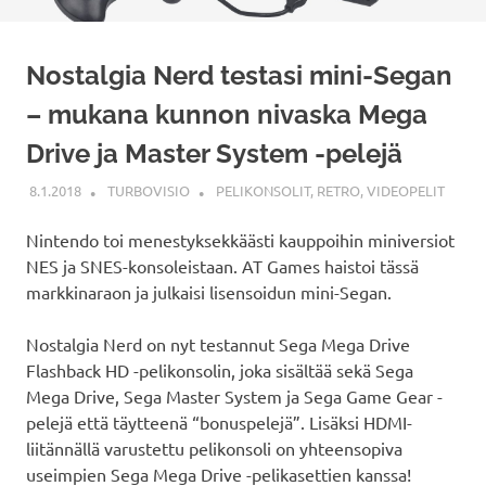
Nostalgia Nerd testasi mini-Segan
– mukana kunnon nivaska Mega
Drive ja Master System -pelejä
8.1.2018
TURBOVISIO
PELIKONSOLIT
,
RETRO
,
VIDEOPELIT
Nintendo toi menestyksekkäästi kauppoihin miniversiot
NES ja SNES-konsoleistaan. AT Games haistoi tässä
markkinaraon ja julkaisi lisensoidun mini-Segan.
Nostalgia Nerd on nyt testannut Sega Mega Drive
Flashback HD -pelikonsolin, joka sisältää sekä Sega
Mega Drive, Sega Master System ja Sega Game Gear -
pelejä että täytteenä “bonuspelejä”. Lisäksi HDMI-
liitännällä varustettu pelikonsoli on yhteensopiva
useimpien Sega Mega Drive -pelikasettien kanssa!