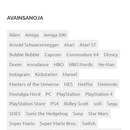
AVAINSANOJA
Alien
Amiga
Amiga 500
Arnold Schwarzenegger
Atari
Atari ST
Bubble Bobble
Capcom
Commodore 64
Disney
Doom
eurodance
HBO
HBO Nordic
He-Man
Instagram
Kickstarter
Marvel
Masters of the Universe
NES
Netflix
Nintendo
Nostalgia Nerd
PC
PlayStation
PlayStation 4
PlayStation Store
PS4
Ridley Scott
scifi
Sega
SNES
Sonic the Hedgehog
Sony
Star Wars
Super Mario
Super Mario Bros.
Switch