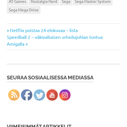
AT Games
Nostalgia Nerd
Sega
Sega Master System
Sega Mega Drive
Previous
Artikkelien
Netflix poistaa 24 elokuvaa – lista
Next
Post:
Speedball 2 – väkivaltaisen urheilujuhlan tuntua
selaus
Post:
Amigalla
SEURAA SOSIAALISESSA MEDIASSA
VIIMEISIMMÄT ARTIKKELIT