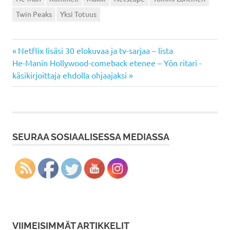
Twin Peaks
Yksi Totuus
Previous
Artikkelien
Netflix lisäsi 30 elokuvaa ja tv-sarjaa – lista
Next
Post:
He-Manin Hollywood-comeback etenee – Yön ritari -
selaus
Post:
käsikirjoittaja ehdolla ohjaajaksi
SEURAA SOSIAALISESSA MEDIASSA
VIIMEISIMMÄT ARTIKKELIT