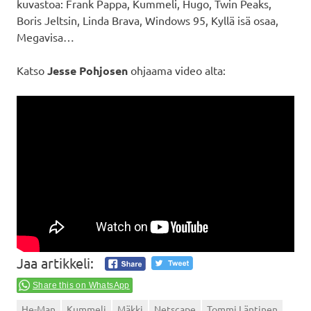
kuvastoa: Frank Pappa, Kummeli, Hugo, Twin Peaks,
Boris Jeltsin, Linda Brava, Windows 95, Kyllä isä osaa,
Megavisa…
Katso
Jesse Pohjosen
ohjaama video alta:
Jaa artikkeli:
Share this on WhatsApp
He-Man
Kummeli
Mäkki
Netscape
Tommi Läntinen