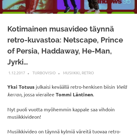
Kotimainen musavideo täynnä
retro-kuvastoa: Netscape, Prince
of Persia, Haddaway, He-Man,
Jyrki…
1.12.2017
TURBOVISIO
MUSIIKKI
,
RETRO
Yksi Totuus
julkaisi keväällä retro-henkisen biisin
Vielä
kerran
, jossa vierailee
Tommi Läntinen
.
Nyt puoli vuotta myöhemmin kappale saa vihdoin
musiikkivideon!
Musiikkivideo on täynnä kylmiä väreitä tuovaa retro-