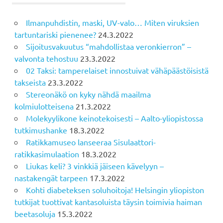
Ilmanpuhdistin, maski, UV-valo… Miten viruksien
tartuntariski pienenee?
24.3.2022
Sijoitusvakuutus “mahdollistaa veronkierron” –
valvonta tehostuu
23.3.2022
02 Taksi: tamperelaiset innostuivat vähäpäästöisistä
takseista
23.3.2022
Stereonäkö on kyky nähdä maailma
kolmiulotteisena
21.3.2022
Molekyylikone keinotekoisesti – Aalto-yliopistossa
tutkimushanke
18.3.2022
Ratikkamuseo lanseeraa Sisulaattori-
ratikkasimulaation
18.3.2022
Liukas keli? 3 vinkkiä jäiseen kävelyyn –
nastakengät tarpeen
17.3.2022
Kohti diabeteksen soluhoitoja! Helsingin yliopiston
tutkijat tuottivat kantasoluista täysin toimivia haiman
beetasoluja
15.3.2022