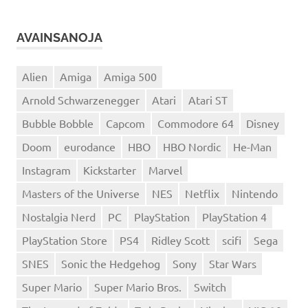
AVAINSANOJA
Alien
Amiga
Amiga 500
Arnold Schwarzenegger
Atari
Atari ST
Bubble Bobble
Capcom
Commodore 64
Disney
Doom
eurodance
HBO
HBO Nordic
He-Man
Instagram
Kickstarter
Marvel
Masters of the Universe
NES
Netflix
Nintendo
Nostalgia Nerd
PC
PlayStation
PlayStation 4
PlayStation Store
PS4
Ridley Scott
scifi
Sega
SNES
Sonic the Hedgehog
Sony
Star Wars
Super Mario
Super Mario Bros.
Switch