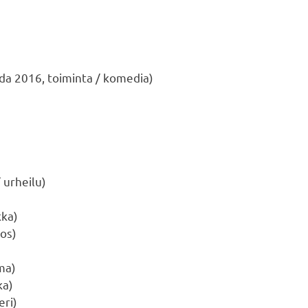
da 2016, toiminta / komedia)
 urheilu)
kka)
kos)
ma)
ka)
eri)