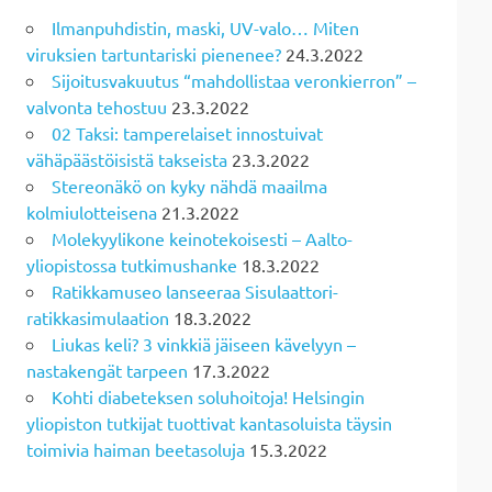
Ilmanpuhdistin, maski, UV-valo… Miten
viruksien tartuntariski pienenee?
24.3.2022
Sijoitusvakuutus “mahdollistaa veronkierron” –
valvonta tehostuu
23.3.2022
02 Taksi: tamperelaiset innostuivat
vähäpäästöisistä takseista
23.3.2022
Stereonäkö on kyky nähdä maailma
kolmiulotteisena
21.3.2022
Molekyylikone keinotekoisesti – Aalto-
yliopistossa tutkimushanke
18.3.2022
Ratikkamuseo lanseeraa Sisulaattori-
ratikkasimulaation
18.3.2022
Liukas keli? 3 vinkkiä jäiseen kävelyyn –
nastakengät tarpeen
17.3.2022
Kohti diabeteksen soluhoitoja! Helsingin
yliopiston tutkijat tuottivat kantasoluista täysin
toimivia haiman beetasoluja
15.3.2022