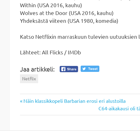
Within (USA 2016, kauhu)
Wolves at the Door (USA 2016, kauhu)
Yhdeksästä viiteen (USA 1980, komedia)
Katso Netflixin marraskuun tulevien uutuuksien l
Lähteet: All Flicks / IMDb
Jaa artikkeli:
Netflix
Previous
Artikkelien
Näin klassikkopeli Barbarian erosi eri alustoilla
Post:
Next
C64-aikakausi oli 
selaus
Post: