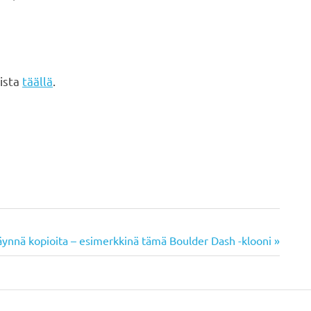
ista
täällä
.
täynnä kopioita – esimerkkinä tämä Boulder Dash -klooni