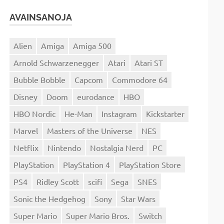
AVAINSANOJA
Alien
Amiga
Amiga 500
Arnold Schwarzenegger
Atari
Atari ST
Bubble Bobble
Capcom
Commodore 64
Disney
Doom
eurodance
HBO
HBO Nordic
He-Man
Instagram
Kickstarter
Marvel
Masters of the Universe
NES
Netflix
Nintendo
Nostalgia Nerd
PC
PlayStation
PlayStation 4
PlayStation Store
PS4
Ridley Scott
scifi
Sega
SNES
Sonic the Hedgehog
Sony
Star Wars
Super Mario
Super Mario Bros.
Switch