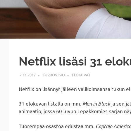
Netflix lisäsi 31 elo
2.11.2017
TURBOVISIO
ELOKUVAT
Netflix on lisännyt jälleen valikoimaansa tukun el
31 elokuvan listalla on mm.
Men in Black
ja sen j
animaatio, jossa 60-luvun Lepakkomies-sarjan näy
Tuorempaa osastoa edustaa mm.
Captain America: