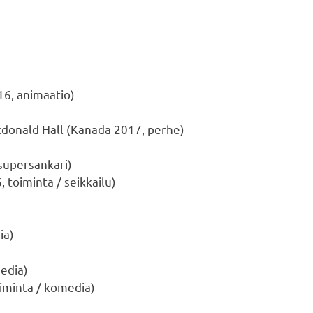
6, animaatio)
cdonald Hall (Kanada 2017, perhe)
 supersankari)
 toiminta / seikkailu)
ia)
edia)
oiminta / komedia)