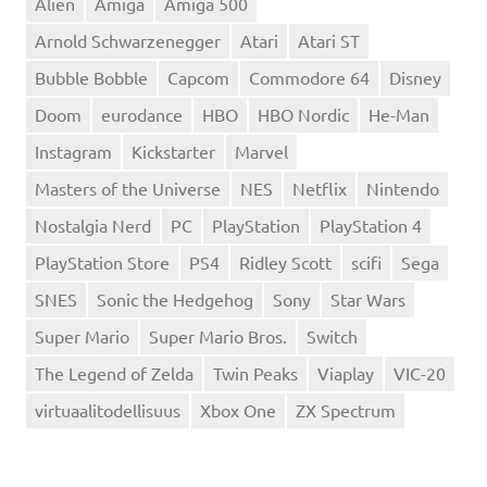
Alien
Amiga
Amiga 500
Arnold Schwarzenegger
Atari
Atari ST
Bubble Bobble
Capcom
Commodore 64
Disney
Doom
eurodance
HBO
HBO Nordic
He-Man
Instagram
Kickstarter
Marvel
Masters of the Universe
NES
Netflix
Nintendo
Nostalgia Nerd
PC
PlayStation
PlayStation 4
PlayStation Store
PS4
Ridley Scott
scifi
Sega
SNES
Sonic the Hedgehog
Sony
Star Wars
Super Mario
Super Mario Bros.
Switch
The Legend of Zelda
Twin Peaks
Viaplay
VIC-20
virtuaalitodellisuus
Xbox One
ZX Spectrum