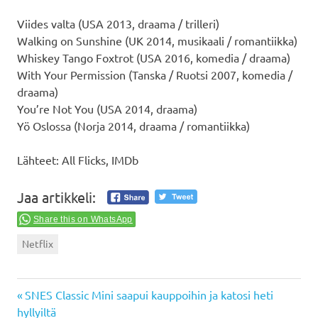
Viides valta (USA 2013, draama / trilleri)
Walking on Sunshine (UK 2014, musikaali / romantiikka)
Whiskey Tango Foxtrot (USA 2016, komedia / draama)
With Your Permission (Tanska / Ruotsi 2007, komedia /
draama)
You’re Not You (USA 2014, draama)
Yö Oslossa (Norja 2014, draama / romantiikka)
Lähteet: All Flicks, IMDb
Jaa artikkeli:
Share this on WhatsApp
Netflix
Previous
Artikkelien
SNES Classic Mini saapui kauppoihin ja katosi heti
Post:
hyllyiltä