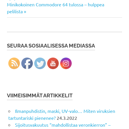
selaus
Next
Minikokoinen Commodore 64 tulossa – hulppea
Post:
pelilista
SEURAA SOSIAALISESSA MEDIASSA
VIIMEISIMMÄT ARTIKKELIT
Ilmanpuhdistin, maski, UV-valo… Miten viruksien
tartuntariski pienenee?
24.3.2022
Sijoitusvakuutus “mahdollistaa veronkierron” –