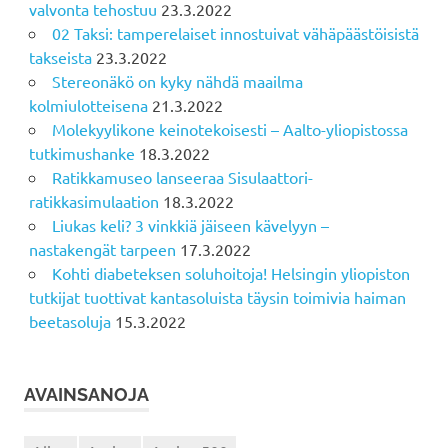
valvonta tehostuu
23.3.2022
02 Taksi: tamperelaiset innostuivat vähäpäästöisistä
takseista
23.3.2022
Stereonäkö on kyky nähdä maailma
kolmiulotteisena
21.3.2022
Molekyylikone keinotekoisesti – Aalto-yliopistossa
tutkimushanke
18.3.2022
Ratikkamuseo lanseeraa Sisulaattori-
ratikkasimulaation
18.3.2022
Liukas keli? 3 vinkkiä jäiseen kävelyyn –
nastakengät tarpeen
17.3.2022
Kohti diabeteksen soluhoitoja! Helsingin yliopiston
tutkijat tuottivat kantasoluista täysin toimivia haiman
beetasoluja
15.3.2022
AVAINSANOJA