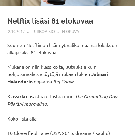
Netflix lisäsi 81 elokuvaa
2.10.2017
TURBOVISIO
ELOKUVAT
Suomen Netflix on lisännyt valikoimaansa lokakuun
alkajaisiksi 81 elokuvaa.
Mukana on niin klassikoita, uutuuksia kuin
pohjoismaalaisia löytöjä mukaan lukien
Jalmari
Helanderin
ohjaama
Big Game
.
Klassikko-osastoa edustaa mm.
The Groundhog Day –
Päiväni murmelina
.
Koko lista alla:
10 Cloverfield Lane (USA 2016, draama / kauhu)