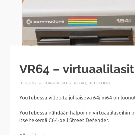
VR64 – virtuaalilas
15.9.2017
TURBOVISIO
RETRO
,
TIETOKONEET
YouTubessa videoita julkaiseva 64jim64 on luonut
YouTubessa nähdään halpoihin virtuaalilaseihin
itse tekemä C64-peli Street Defender.