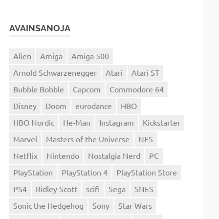
AVAINSANOJA
Alien
Amiga
Amiga 500
Arnold Schwarzenegger
Atari
Atari ST
Bubble Bobble
Capcom
Commodore 64
Disney
Doom
eurodance
HBO
HBO Nordic
He-Man
Instagram
Kickstarter
Marvel
Masters of the Universe
NES
Netflix
Nintendo
Nostalgia Nerd
PC
PlayStation
PlayStation 4
PlayStation Store
PS4
Ridley Scott
scifi
Sega
SNES
Sonic the Hedgehog
Sony
Star Wars