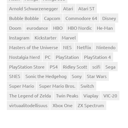
Arnold Schwarzenegger
Atari
Atari ST
Bubble Bobble
Capcom
Commodore 64
Disney
Doom
eurodance
HBO
HBO Nordic
He-Man
Instagram
Kickstarter
Marvel
Masters of the Universe
NES
Netflix
Nintendo
Nostalgia Nerd
PC
PlayStation
PlayStation 4
PlayStation Store
PS4
Ridley Scott
scifi
Sega
SNES
Sonic the Hedgehog
Sony
Star Wars
Super Mario
Super Mario Bros.
Switch
The Legend of Zelda
Twin Peaks
Viaplay
VIC-20
virtuaalitodellisuus
Xbox One
ZX Spectrum