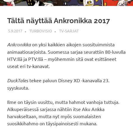
Tältä näyttää Ankronikka 2017
5.9.2017
TURBOVISIO
TV-SARJAT
Ankronikka
on yksi kaikkien aikojen suosituimmista
animaatiosarjoista. Suomessa sarjaa seurattiin 80-luvulla
HTV:llä ja PTV:llä – myöhemmin sitä ovat esittäneet
useat eri tv-kanavat.
DuckTales
tekee paluun Disney XD -kanavalla 23.
syyskuuta.
Ilme on täysin uusittu, mutta hahmot vanhoja tuttuja.
Alkuperäisessä sarjassa nähtiin itse Aku Ankka
harvakseltaan, mutta nyt myös suomalaisten
suosikkihahmo on täysipainoisesti mukana.