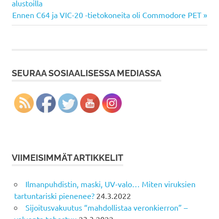
Post:
alustoilla
selaus
Next
Ennen C64 ja VIC-20 -tietokoneita oli Commodore PET
Post:
SEURAA SOSIAALISESSA MEDIASSA
VIIMEISIMMÄT ARTIKKELIT
Ilmanpuhdistin, maski, UV-valo… Miten viruksien
tartuntariski pienenee?
24.3.2022
Sijoitusvakuutus “mahdollistaa veronkierron” –