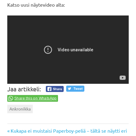
Katso uusi näytevideo alta:
Jaa artikkeli:
Share this on WhatsApp
Ankronikka
Previous
Artikkelien
Kukapa ei muistaisi Paperboy-peliä – tältä se näytti eri