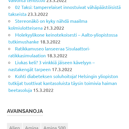
valvonta tehostuu
23.3.2022
02 Taksi: tamperelaiset innostuivat vähäpäästöisistä
takseista
23.3.2022
Stereonäkö on kyky nähdä maailma
kolmiulotteisena
21.3.2022
Molekyylikone keinotekoisesti – Aalto-yliopistossa
tutkimushanke
18.3.2022
Ratikkamuseo lanseeraa Sisulaattori-
ratikkasimulaation
18.3.2022
Liukas keli? 3 vinkkiä jäiseen kävelyyn –
nastakengät tarpeen
17.3.2022
Kohti diabeteksen soluhoitoja! Helsingin yliopiston
tutkijat tuottivat kantasoluista täysin toimivia haiman
beetasoluja
15.3.2022
AVAINSANOJA
Alien
Amiga
Amiga 500