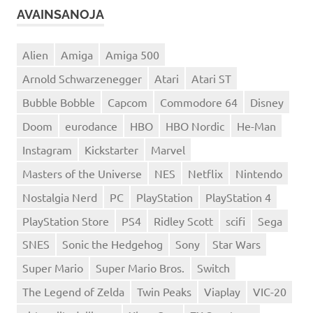
AVAINSANOJA
Alien
Amiga
Amiga 500
Arnold Schwarzenegger
Atari
Atari ST
Bubble Bobble
Capcom
Commodore 64
Disney
Doom
eurodance
HBO
HBO Nordic
He-Man
Instagram
Kickstarter
Marvel
Masters of the Universe
NES
Netflix
Nintendo
Nostalgia Nerd
PC
PlayStation
PlayStation 4
PlayStation Store
PS4
Ridley Scott
scifi
Sega
SNES
Sonic the Hedgehog
Sony
Star Wars
Super Mario
Super Mario Bros.
Switch
The Legend of Zelda
Twin Peaks
Viaplay
VIC-20