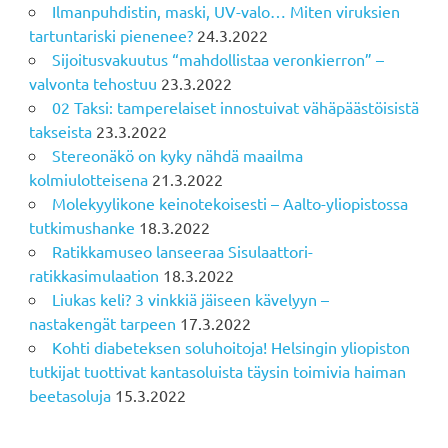
Ilmanpuhdistin, maski, UV-valo… Miten viruksien
tartuntariski pienenee?
24.3.2022
Sijoitusvakuutus “mahdollistaa veronkierron” –
valvonta tehostuu
23.3.2022
02 Taksi: tamperelaiset innostuivat vähäpäästöisistä
takseista
23.3.2022
Stereonäkö on kyky nähdä maailma
kolmiulotteisena
21.3.2022
Molekyylikone keinotekoisesti – Aalto-yliopistossa
tutkimushanke
18.3.2022
Ratikkamuseo lanseeraa Sisulaattori-
ratikkasimulaation
18.3.2022
Liukas keli? 3 vinkkiä jäiseen kävelyyn –
nastakengät tarpeen
17.3.2022
Kohti diabeteksen soluhoitoja! Helsingin yliopiston
tutkijat tuottivat kantasoluista täysin toimivia haiman
beetasoluja
15.3.2022