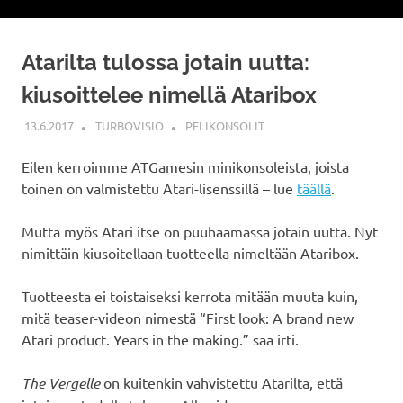
Atarilta tulossa jotain uutta:
kiusoittelee nimellä Ataribox
13.6.2017
TURBOVISIO
PELIKONSOLIT
Eilen kerroimme ATGamesin minikonsoleista, joista
toinen on valmistettu Atari-lisenssillä – lue
täällä
.
Mutta myös Atari itse on puuhaamassa jotain uutta. Nyt
nimittäin kiusoitellaan tuotteella nimeltään Ataribox.
Tuotteesta ei toistaiseksi kerrota mitään muuta kuin,
mitä teaser-videon nimestä “First look: A brand new
Atari product. Years in the making.” saa irti.
The Vergelle
on kuitenkin vahvistettu Atarilta, että