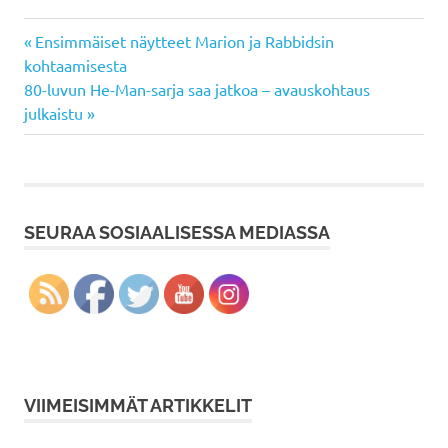
Previous
Artikkelien
Ensimmäiset näytteet Marion ja Rabbidsin
Post:
kohtaamisesta
selaus
Next
80-luvun He-Man-sarja saa jatkoa – avauskohtaus
Post:
julkaistu
SEURAA SOSIAALISESSA MEDIASSA
VIIMEISIMMÄT ARTIKKELIT