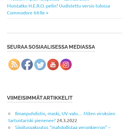
Artikkelien
Next
Post:
Muistatko H.E.R.O.-pelin? Uudistettu versio tulossa
selaus
Post:
Commodore 64:lle
SEURAA SOSIAALISESSA MEDIASSA
VIIMEISIMMÄT ARTIKKELIT
Ilmanpuhdistin, maski, UV-valo… Miten viruksien
tartuntariski pienenee?
24.3.2022
Sijoitusvakuutus “mahdollistaa veronkierron” –