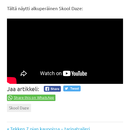
Tältä näytti alkuperäinen Skool Daze:
Jaa artikkeli:
Share this on WhatsApp
Skool Daze
Previous
Tekken 7 pian kaupoissa – tarinatraileri