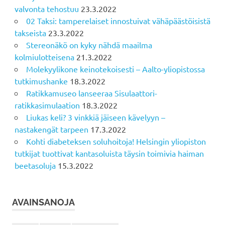
valvonta tehostuu
23.3.2022
02 Taksi: tamperelaiset innostuivat vähäpäästöisistä
takseista
23.3.2022
Stereonäkö on kyky nähdä maailma
kolmiulotteisena
21.3.2022
Molekyylikone keinotekoisesti – Aalto-yliopistossa
tutkimushanke
18.3.2022
Ratikkamuseo lanseeraa Sisulaattori-
ratikkasimulaation
18.3.2022
Liukas keli? 3 vinkkiä jäiseen kävelyyn –
nastakengät tarpeen
17.3.2022
Kohti diabeteksen soluhoitoja! Helsingin yliopiston
tutkijat tuottivat kantasoluista täysin toimivia haiman
beetasoluja
15.3.2022
AVAINSANOJA