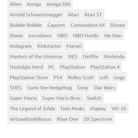
Alien
Amiga
Amiga 500
Arnold Schwarzenegger
Atari
Atari ST
Bubble Bobble
Capcom
Commodore 64
Disney
Doom
eurodance
HBO
HBO Nordic
He-Man
Instagram
Kickstarter
Marvel
Masters of the Universe
NES
Netflix
Nintendo
Nostalgia Nerd
PC
PlayStation
PlayStation 4
PlayStation Store
PS4
Ridley Scott
scifi
Sega
SNES
Sonic the Hedgehog
Sony
Star Wars
Super Mario
Super Mario Bros.
Switch
The Legend of Zelda
Twin Peaks
Viaplay
VIC-20
virtuaalitodellisuus
Xbox One
ZX Spectrum