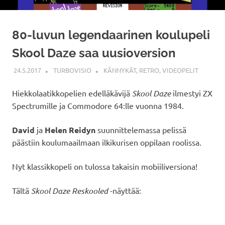
80-luvun legendaarinen koulupeli
Skool Daze saa uusioversion
24.5.2017
TURBOVISIO
KÄNNYKÄT
,
RETRO
,
VIDEOPELIT
Hiekkolaatikkopelien edelläkävijä
Skool Daze
ilmestyi ZX
Spectrumille ja Commodore 64:lle vuonna 1984.
David
ja
Helen Reidyn
suunnittelemassa pelissä
päästiin koulumaailmaan ilkikurisen oppilaan roolissa.
Nyt klassikkopeli on tulossa takaisin mobiiliversiona!
Tältä
Skool Daze Reskooled
-näyttää: