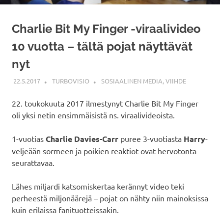
Charlie Bit My Finger -viraalivideo
10 vuotta – tältä pojat näyttävät
nyt
22.5.2017
TURBOVISIO
SOSIAALINEN MEDIA
,
VIIHDE
22. toukokuuta 2017 ilmestynyt Charlie Bit My Finger
oli yksi netin ensimmäisistä ns. viraalivideoista.
1-vuotias
Charlie Davies-Carr
puree 3-vuotiasta
Harry
-
veljeään sormeen ja poikien reaktiot ovat hervotonta
seurattavaa.
Lähes miljardi katsomiskertaa kerännyt video teki
perheestä miljonäärejä – pojat on nähty niin mainoksissa
kuin erilaissa fanituotteissakin.