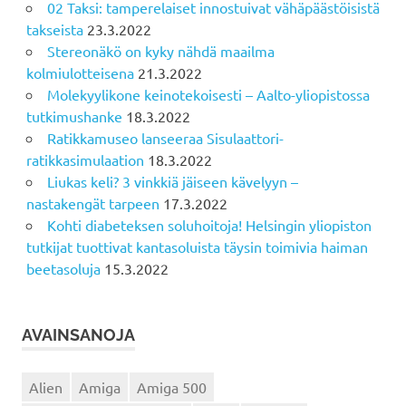
02 Taksi: tamperelaiset innostuivat vähäpäästöisistä
takseista
23.3.2022
Stereonäkö on kyky nähdä maailma
kolmiulotteisena
21.3.2022
Molekyylikone keinotekoisesti – Aalto-yliopistossa
tutkimushanke
18.3.2022
Ratikkamuseo lanseeraa Sisulaattori-
ratikkasimulaation
18.3.2022
Liukas keli? 3 vinkkiä jäiseen kävelyyn –
nastakengät tarpeen
17.3.2022
Kohti diabeteksen soluhoitoja! Helsingin yliopiston
tutkijat tuottivat kantasoluista täysin toimivia haiman
beetasoluja
15.3.2022
AVAINSANOJA
Alien
Amiga
Amiga 500