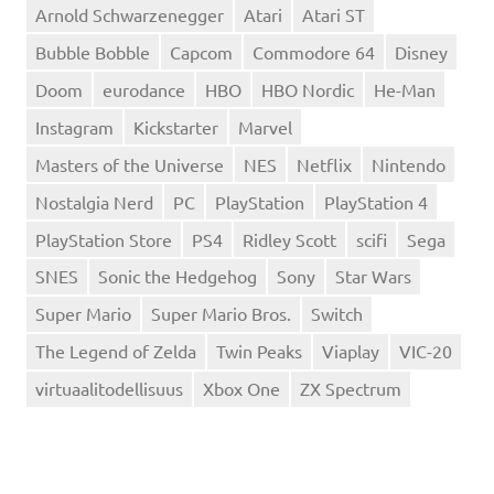
Arnold Schwarzenegger
Atari
Atari ST
Bubble Bobble
Capcom
Commodore 64
Disney
Doom
eurodance
HBO
HBO Nordic
He-Man
Instagram
Kickstarter
Marvel
Masters of the Universe
NES
Netflix
Nintendo
Nostalgia Nerd
PC
PlayStation
PlayStation 4
PlayStation Store
PS4
Ridley Scott
scifi
Sega
SNES
Sonic the Hedgehog
Sony
Star Wars
Super Mario
Super Mario Bros.
Switch
The Legend of Zelda
Twin Peaks
Viaplay
VIC-20
virtuaalitodellisuus
Xbox One
ZX Spectrum