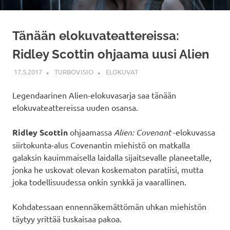
Tänään elokuvateattereissa:
Ridley Scottin ohjaama uusi Alien
17.5.2017
TURBOVISIO
ELOKUVAT
Legendaarinen Alien-elokuvasarja saa tänään
elokuvateattereissa uuden osansa.
Ridley Scottin
ohjaamassa
Alien: Covenant
-elokuvassa
siirtokunta-alus Covenantin miehistö on matkalla
galaksin kauimmaisella laidalla sijaitsevalle planeetalle,
jonka he uskovat olevan koskematon paratiisi, mutta
joka todellisuudessa onkin synkkä ja vaarallinen.
Kohdatessaan ennennäkemättömän uhkan miehistön
täytyy yrittää tuskaisaa pakoa.