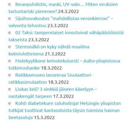
Ilmanpuhdistin, maski, UV-valo… Miten viruksien
tartuntariski pienenee?
24.3.2022
Sijoitusvakuutus “mahdollistaa veronkierron” –
valvonta tehostuu
23.3.2022
02 Taksi: tamperelaiset innostuivat vähäpäästöisistä
takseista
23.3.2022
Stereonäkö on kyky nähdä maailma
kolmiulotteisena
21.3.2022
Molekyylikone keinotekoisesti – Aalto-yliopistossa
tutkimushanke
18.3.2022
Ratikkamuseo lanseeraa Sisulaattori-
ratikkasimulaation
18.3.2022
Liukas keli? 3 vinkkiä jäiseen kävelyyn –
nastakengät tarpeen
17.3.2022
Kohti diabeteksen soluhoitoja! Helsingin yliopiston
tutkijat tuottivat kantasoluista täysin toimivia haiman
beetasoluja
15.3.2022