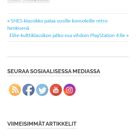
Previous
Artikkelien
SNES-klassikko palaa uusille konsoleille retro-
Post:
henkisenä
selaus
Next
Elite-kulttiklassikon jatko-osa vihdoin PlayStation 4:lle
Post:
SEURAA SOSIAALISESSA MEDIASSA
VIIMEISIMMÄT ARTIKKELIT