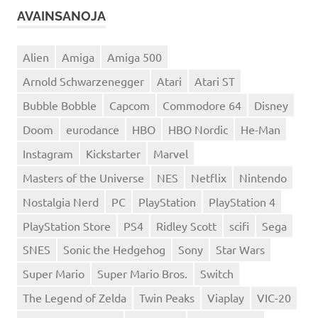
AVAINSANOJA
Alien
Amiga
Amiga 500
Arnold Schwarzenegger
Atari
Atari ST
Bubble Bobble
Capcom
Commodore 64
Disney
Doom
eurodance
HBO
HBO Nordic
He-Man
Instagram
Kickstarter
Marvel
Masters of the Universe
NES
Netflix
Nintendo
Nostalgia Nerd
PC
PlayStation
PlayStation 4
PlayStation Store
PS4
Ridley Scott
scifi
Sega
SNES
Sonic the Hedgehog
Sony
Star Wars
Super Mario
Super Mario Bros.
Switch
The Legend of Zelda
Twin Peaks
Viaplay
VIC-20