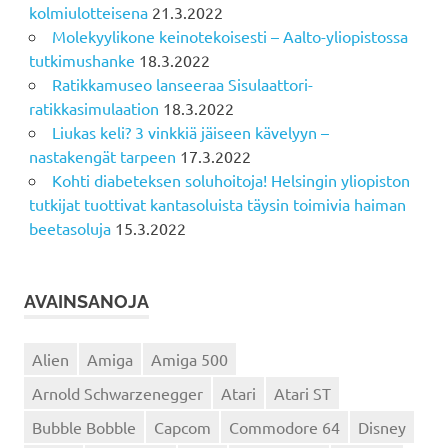
kolmiulotteisena
21.3.2022
Molekyylikone keinotekoisesti – Aalto-yliopistossa
tutkimushanke
18.3.2022
Ratikkamuseo lanseeraa Sisulaattori-
ratikkasimulaation
18.3.2022
Liukas keli? 3 vinkkiä jäiseen kävelyyn –
nastakengät tarpeen
17.3.2022
Kohti diabeteksen soluhoitoja! Helsingin yliopiston
tutkijat tuottivat kantasoluista täysin toimivia haiman
beetasoluja
15.3.2022
AVAINSANOJA
Alien
Amiga
Amiga 500
Arnold Schwarzenegger
Atari
Atari ST
Bubble Bobble
Capcom
Commodore 64
Disney