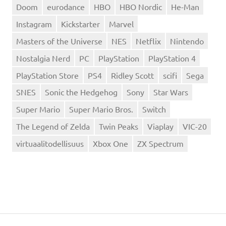
Doom
eurodance
HBO
HBO Nordic
He-Man
Instagram
Kickstarter
Marvel
Masters of the Universe
NES
Netflix
Nintendo
Nostalgia Nerd
PC
PlayStation
PlayStation 4
PlayStation Store
PS4
Ridley Scott
scifi
Sega
SNES
Sonic the Hedgehog
Sony
Star Wars
Super Mario
Super Mario Bros.
Switch
The Legend of Zelda
Twin Peaks
Viaplay
VIC-20
virtuaalitodellisuus
Xbox One
ZX Spectrum