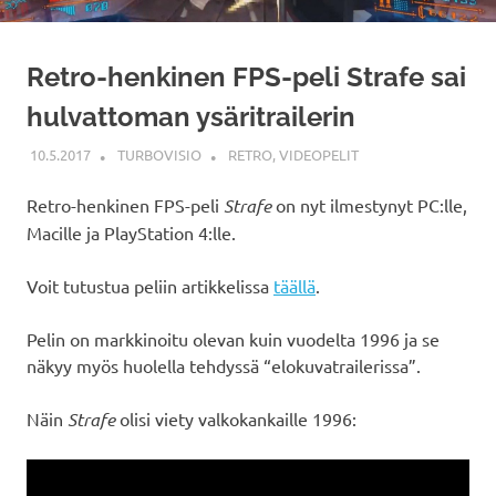
Retro-henkinen FPS-peli Strafe sai
hulvattoman ysäritrailerin
10.5.2017
TURBOVISIO
RETRO
,
VIDEOPELIT
Retro-henkinen FPS-peli
Strafe
on nyt ilmestynyt PC:lle,
Macille ja PlayStation 4:lle.
Voit tutustua peliin artikkelissa
täällä
.
Pelin on markkinoitu olevan kuin vuodelta 1996 ja se
näkyy myös huolella tehdyssä “elokuvatrailerissa”.
Näin
Strafe
olisi viety valkokankaille 1996: