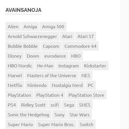
AVAINSANOJA
Alien
Amiga
Amiga 500
Arnold Schwarzenegger
Atari
Atari ST
Bubble Bobble
Capcom
Commodore 64
Disney
Doom
eurodance
HBO
HBO Nordic
He-Man
Instagram
Kickstarter
Marvel
Masters of the Universe
NES
Netflix
Nintendo
Nostalgia Nerd
PC
PlayStation
PlayStation 4
PlayStation Store
PS4
Ridley Scott
scifi
Sega
SNES
Sonic the Hedgehog
Sony
Star Wars
Super Mario
Super Mario Bros.
Switch