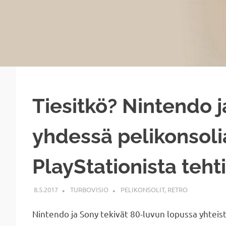
Tiesitkö? Nintendo j
yhdessä pelikonsoli
PlayStationista teht
8.5.2017
TURBOVISIO
PELIKONSOLIT
,
RETRO
Nintendo ja Sony tekivät 80-luvun lopussa yhteis