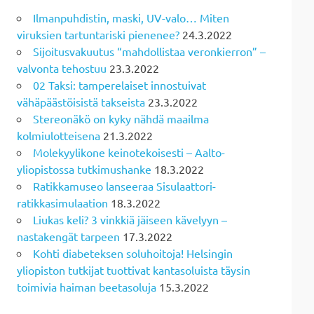
Ilmanpuhdistin, maski, UV-valo… Miten
viruksien tartuntariski pienenee?
24.3.2022
Sijoitusvakuutus “mahdollistaa veronkierron” –
valvonta tehostuu
23.3.2022
02 Taksi: tamperelaiset innostuivat
vähäpäästöisistä takseista
23.3.2022
Stereonäkö on kyky nähdä maailma
kolmiulotteisena
21.3.2022
Molekyylikone keinotekoisesti – Aalto-
yliopistossa tutkimushanke
18.3.2022
Ratikkamuseo lanseeraa Sisulaattori-
ratikkasimulaation
18.3.2022
Liukas keli? 3 vinkkiä jäiseen kävelyyn –
nastakengät tarpeen
17.3.2022
Kohti diabeteksen soluhoitoja! Helsingin
yliopiston tutkijat tuottivat kantasoluista täysin
toimivia haiman beetasoluja
15.3.2022