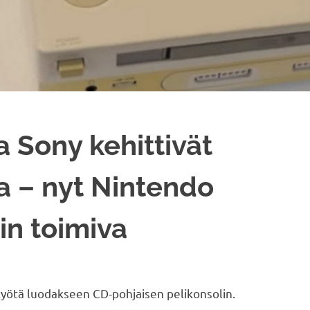
a Sony kehittivät
a – nyt Nintendo
iin toimiva
työtä luodakseen CD-pohjaisen pelikonsolin.