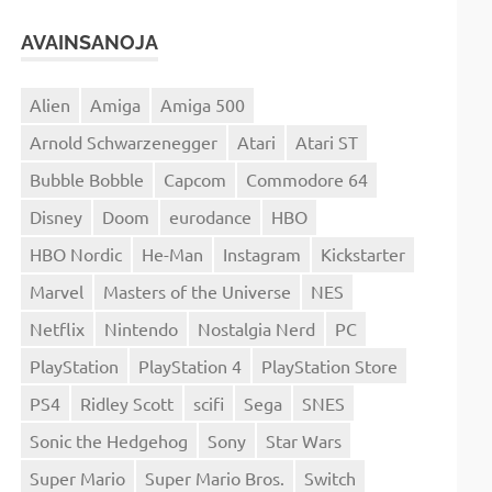
AVAINSANOJA
Alien
Amiga
Amiga 500
Arnold Schwarzenegger
Atari
Atari ST
Bubble Bobble
Capcom
Commodore 64
Disney
Doom
eurodance
HBO
HBO Nordic
He-Man
Instagram
Kickstarter
Marvel
Masters of the Universe
NES
Netflix
Nintendo
Nostalgia Nerd
PC
PlayStation
PlayStation 4
PlayStation Store
PS4
Ridley Scott
scifi
Sega
SNES
Sonic the Hedgehog
Sony
Star Wars
Super Mario
Super Mario Bros.
Switch