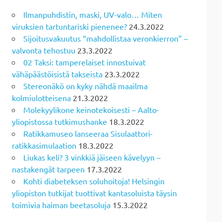
Ilmanpuhdistin, maski, UV-valo… Miten
viruksien tartuntariski pienenee?
24.3.2022
Sijoitusvakuutus “mahdollistaa veronkierron” –
valvonta tehostuu
23.3.2022
02 Taksi: tamperelaiset innostuivat
vähäpäästöisistä takseista
23.3.2022
Stereonäkö on kyky nähdä maailma
kolmiulotteisena
21.3.2022
Molekyylikone keinotekoisesti – Aalto-
yliopistossa tutkimushanke
18.3.2022
Ratikkamuseo lanseeraa Sisulaattori-
ratikkasimulaation
18.3.2022
Liukas keli? 3 vinkkiä jäiseen kävelyyn –
nastakengät tarpeen
17.3.2022
Kohti diabeteksen soluhoitoja! Helsingin
yliopiston tutkijat tuottivat kantasoluista täysin
toimivia haiman beetasoluja
15.3.2022