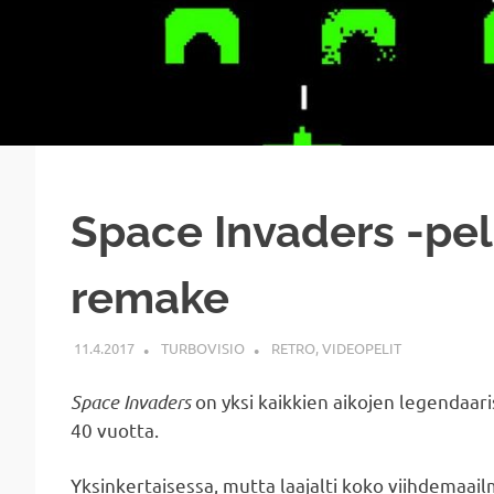
Space Invaders -pel
remake
11.4.2017
TURBOVISIO
RETRO
,
VIDEOPELIT
Space Invaders
on yksi kaikkien aikojen legendaari
40 vuotta.
Yksinkertaisessa, mutta laajalti koko viihdemaa