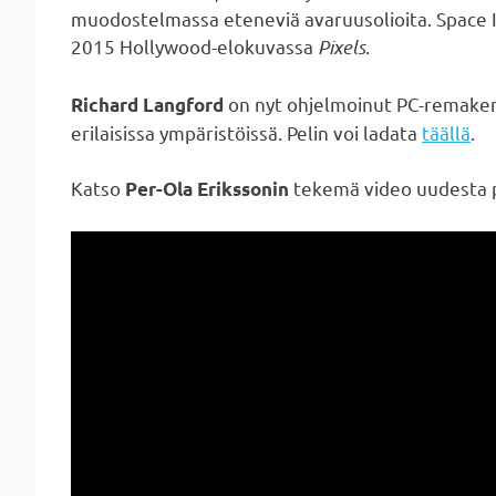
muodostelmassa eteneviä avaruusolioita. Space 
2015 Hollywood-elokuvassa
Pixels
.
on nyt ohjelmoinut PC-remaken
Richard Langford
erilaisissa ympäristöissä. Pelin voi ladata
täällä
.
Katso
tekemä video uudesta p
Per-Ola Erikssonin