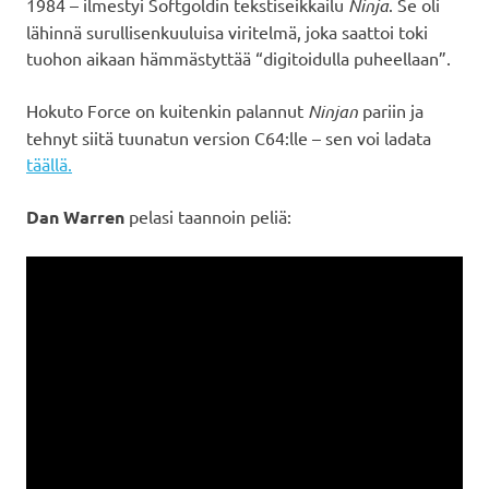
1984 – ilmestyi Softgoldin tekstiseikkailu
Ninja
. Se oli
lähinnä surullisenkuuluisa viritelmä, joka saattoi toki
tuohon aikaan hämmästyttää “digitoidulla puheellaan”.
Hokuto Force on kuitenkin palannut
Ninjan
pariin ja
tehnyt siitä tuunatun version C64:lle – sen voi ladata
täällä.
Dan Warren
pelasi taannoin peliä: