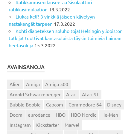
Ratikkamuseo lanseeraa Sisulaattori-
ratikkasimulaation
18.3.2022
Liukas keli? 3 vinkkiä jäiseen kävelyyn –
nastakengät tarpeen
17.3.2022
Kohti diabeteksen soluhoitoja! Helsingin yliopiston
tutkijat tuottivat kantasoluista täysin toimivia haiman
beetasoluja
15.3.2022
AVAINSANOJA
Alien
Amiga
Amiga 500
Arnold Schwarzenegger
Atari
Atari ST
Bubble Bobble
Capcom
Commodore 64
Disney
Doom
eurodance
HBO
HBO Nordic
He-Man
Instagram
Kickstarter
Marvel