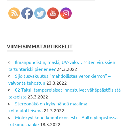
VIIMEISIMMÄT ARTIKKELIT
Ilmanpuhdistin, maski, UV-valo… Miten viruksien
tartuntariski pienenee?
24.3.2022
Sijoitusvakuutus “mahdollistaa veronkierron” –
valvonta tehostuu
23.3.2022
02 Taksi: tamperelaiset innostuivat vähäpäästöisistä
takseista
23.3.2022
Stereonäkö on kyky nähdä maailma
kolmiulotteisena
21.3.2022
Molekyylikone keinotekoisesti – Aalto-yliopistossa
tutkimushanke
18.3.2022