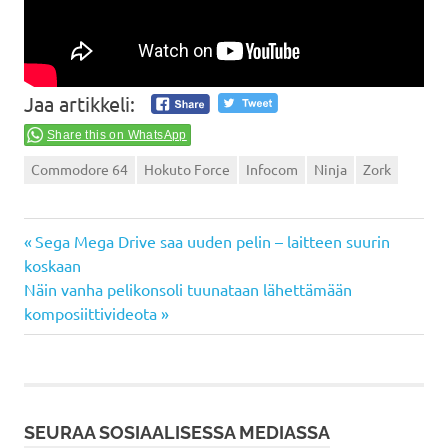
Jaa artikkeli:
Share this on WhatsApp
Commodore 64
Hokuto Force
Infocom
Ninja
Zork
Previous
Artikkelien
Sega Mega Drive saa uuden pelin – laitteen suurin
Post:
koskaan
selaus
Next
Näin vanha pelikonsoli tuunataan lähettämään
Post:
komposiittivideota
SEURAA SOSIAALISESSA MEDIASSA