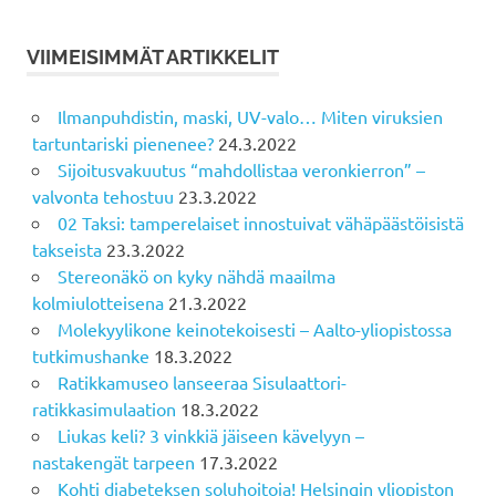
VIIMEISIMMÄT ARTIKKELIT
Ilmanpuhdistin, maski, UV-valo… Miten viruksien
tartuntariski pienenee?
24.3.2022
Sijoitusvakuutus “mahdollistaa veronkierron” –
valvonta tehostuu
23.3.2022
02 Taksi: tamperelaiset innostuivat vähäpäästöisistä
takseista
23.3.2022
Stereonäkö on kyky nähdä maailma
kolmiulotteisena
21.3.2022
Molekyylikone keinotekoisesti – Aalto-yliopistossa
tutkimushanke
18.3.2022
Ratikkamuseo lanseeraa Sisulaattori-
ratikkasimulaation
18.3.2022
Liukas keli? 3 vinkkiä jäiseen kävelyyn –
nastakengät tarpeen
17.3.2022
Kohti diabeteksen soluhoitoja! Helsingin yliopiston