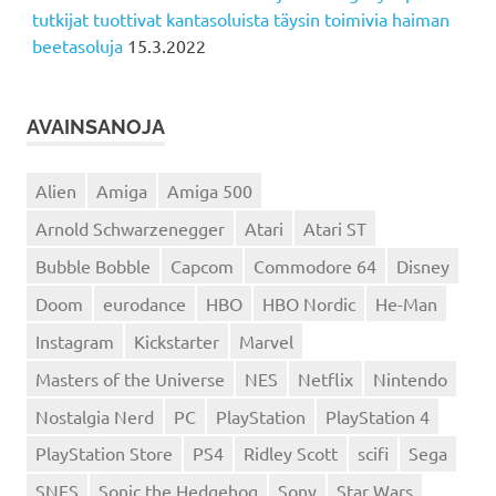
tutkijat tuottivat kantasoluista täysin toimivia haiman
beetasoluja
15.3.2022
AVAINSANOJA
Alien
Amiga
Amiga 500
Arnold Schwarzenegger
Atari
Atari ST
Bubble Bobble
Capcom
Commodore 64
Disney
Doom
eurodance
HBO
HBO Nordic
He-Man
Instagram
Kickstarter
Marvel
Masters of the Universe
NES
Netflix
Nintendo
Nostalgia Nerd
PC
PlayStation
PlayStation 4
PlayStation Store
PS4
Ridley Scott
scifi
Sega
SNES
Sonic the Hedgehog
Sony
Star Wars