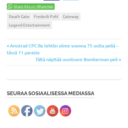
Share this on WhatsApp
Death Gate
Frederik Pohl
Gateway
Legend Entertainment
Previous
Artikkelien
Amstrad CPC:lle tehtiin viime vuonna 75 uutta peliä –
Post:
tässä 11 parasta
selaus
Next
Tältä näyttää uunituore Bomberman-peli
Post:
SEURAA SOSIAALISESSA MEDIASSA