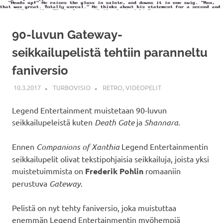
90-luvun Gateway-
seikkailupelistä tehtiin paranneltu
faniversio
10.3.2017
TURBOVISIO
RETRO
,
VIDEOPELIT
Legend Entertainment muistetaan 90-luvun
seikkailupeleistä kuten
Death Gate
ja
Shannara
.
Ennen
Companions of Xanthia
Legend Entertainmentin
seikkailupelit olivat tekstipohjaisia seikkailuja, joista yksi
muistetuimmista on
Frederik Pohlin
romaaniin
perustuva
Gateway
.
Pelistä on nyt tehty faniversio, joka muistuttaa
enemmän Legend Entertainmentin myöhempiä