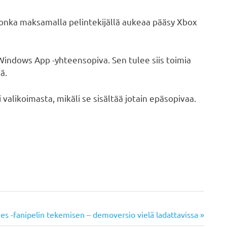
jonka maksamalla pelintekijällä aukeaa pääsy Xbox
 Windows App -yhteensopiva. Sen tulee siis toimia
ä.
 valikoimasta, mikäli se sisältää jotain epäsopivaa.
nes -fanipelin tekemisen – demoversio vielä ladattavissa