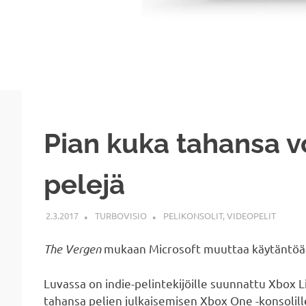
Pian kuka tahansa vo
pelejä
2.3.2017
TURBOVISIO
PELIKONSOLIT
,
VIDEOPELIT
The Vergen
mukaan Microsoft muuttaa käytäntöään
Luvassa on indie-pelintekijöille suunnattu Xbox 
tahansa pelien julkaisemisen Xbox One -konsolill