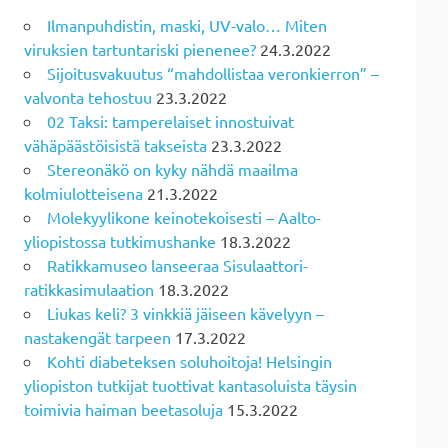
Ilmanpuhdistin, maski, UV-valo… Miten
viruksien tartuntariski pienenee?
24.3.2022
Sijoitusvakuutus “mahdollistaa veronkierron” –
valvonta tehostuu
23.3.2022
02 Taksi: tamperelaiset innostuivat
vähäpäästöisistä takseista
23.3.2022
Stereonäkö on kyky nähdä maailma
kolmiulotteisena
21.3.2022
Molekyylikone keinotekoisesti – Aalto-
yliopistossa tutkimushanke
18.3.2022
Ratikkamuseo lanseeraa Sisulaattori-
ratikkasimulaation
18.3.2022
Liukas keli? 3 vinkkiä jäiseen kävelyyn –
nastakengät tarpeen
17.3.2022
Kohti diabeteksen soluhoitoja! Helsingin
yliopiston tutkijat tuottivat kantasoluista täysin
toimivia haiman beetasoluja
15.3.2022