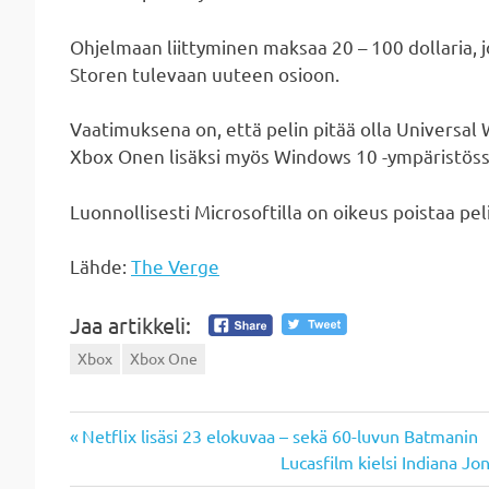
Ohjelmaan liittyminen maksaa 20 – 100 dollaria, 
Storen tulevaan uuteen osioon.
Vaatimuksena on, että pelin pitää olla Universal
Xbox Onen lisäksi myös Windows 10 -ympäristöss
Luonnollisesti Microsoftilla on oikeus poistaa peli
Lähde:
The Verge
Jaa artikkeli:
Xbox
Xbox One
Previous
Artikkelien
Netflix lisäsi 23 elokuvaa – sekä 60-luvun Batmanin
Post:
Next
Lucasfilm kielsi Indiana Jo
Post: