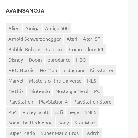
AVAINSANOJA
Alien
Amiga
Amiga 500
Arnold Schwarzenegger
Atari
Atari ST
Bubble Bobble
Capcom
Commodore 64
Disney
Doom
eurodance
HBO
HBO Nordic
He-Man
Instagram
Kickstarter
Marvel
Masters of the Universe
NES
Netflix
Nintendo
Nostalgia Nerd
PC
PlayStation
PlayStation 4
PlayStation Store
PS4
Ridley Scott
scifi
Sega
SNES
Sonic the Hedgehog
Sony
Star Wars
Super Mario
Super Mario Bros.
Switch