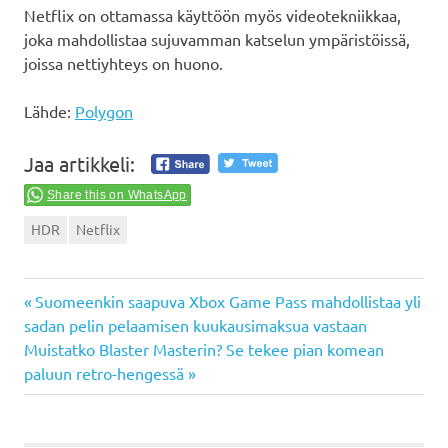
Netflix on ottamassa käyttöön myös videotekniikkaa,
joka mahdollistaa sujuvamman katselun ympäristöissä,
joissa nettiyhteys on huono.
Lähde:
Polygon
Jaa artikkeli:
Share this on WhatsApp
HDR
Netflix
Previous
Artikkelien
Suomeenkin saapuva Xbox Game Pass mahdollistaa yli
Post:
sadan pelin pelaamisen kuukausimaksua vastaan
selaus
Next
Muistatko Blaster Masterin? Se tekee pian komean
Post:
paluun retro-hengessä