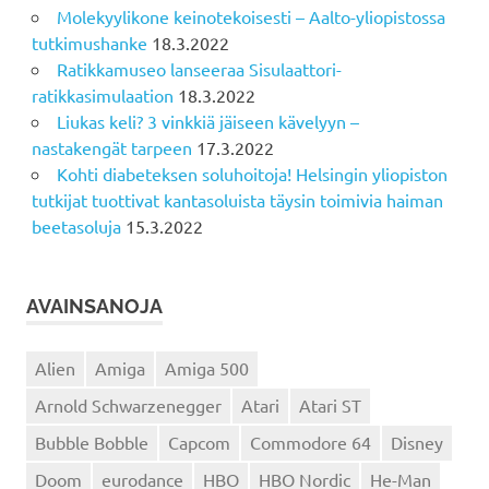
Molekyylikone keinotekoisesti – Aalto-yliopistossa
tutkimushanke
18.3.2022
Ratikkamuseo lanseeraa Sisulaattori-
ratikkasimulaation
18.3.2022
Liukas keli? 3 vinkkiä jäiseen kävelyyn –
nastakengät tarpeen
17.3.2022
Kohti diabeteksen soluhoitoja! Helsingin yliopiston
tutkijat tuottivat kantasoluista täysin toimivia haiman
beetasoluja
15.3.2022
AVAINSANOJA
Alien
Amiga
Amiga 500
Arnold Schwarzenegger
Atari
Atari ST
Bubble Bobble
Capcom
Commodore 64
Disney
Doom
eurodance
HBO
HBO Nordic
He-Man