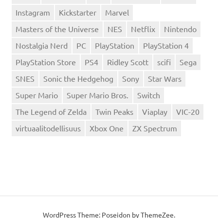
Instagram
Kickstarter
Marvel
Masters of the Universe
NES
Netflix
Nintendo
Nostalgia Nerd
PC
PlayStation
PlayStation 4
PlayStation Store
PS4
Ridley Scott
scifi
Sega
SNES
Sonic the Hedgehog
Sony
Star Wars
Super Mario
Super Mario Bros.
Switch
The Legend of Zelda
Twin Peaks
Viaplay
VIC-20
virtuaalitodellisuus
Xbox One
ZX Spectrum
WordPress Theme: Poseidon by
ThemeZee
.