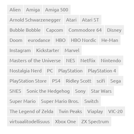
Alien
Amiga
Amiga 500
Arnold Schwarzenegger
Atari
Atari ST
Bubble Bobble
Capcom
Commodore 64
Disney
Doom
eurodance
HBO
HBO Nordic
He-Man
Instagram
Kickstarter
Marvel
Masters of the Universe
NES
Netflix
Nintendo
Nostalgia Nerd
PC
PlayStation
PlayStation 4
PlayStation Store
PS4
Ridley Scott
scifi
Sega
SNES
Sonic the Hedgehog
Sony
Star Wars
Super Mario
Super Mario Bros.
Switch
The Legend of Zelda
Twin Peaks
Viaplay
VIC-20
virtuaalitodellisuus
Xbox One
ZX Spectrum