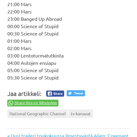
21:00 Mars
22:00 Mars
23:00 Banged Up Abroad
00:00 Science of Stupid
00:30 Science of Stupid
01:00 Mars
02:00 Mars
03:00 Lentoturmatutkinta
04:00 Autojen ensiapu
05:00 Science of Stupid
05:30 Science of Stupid
Jaa artikkeli:
Share this on WhatsApp
National Geographic Channel
tv-kanavat
Previous
Uusi traileri toukokuussa ilmestyvästä Alien: Covenant