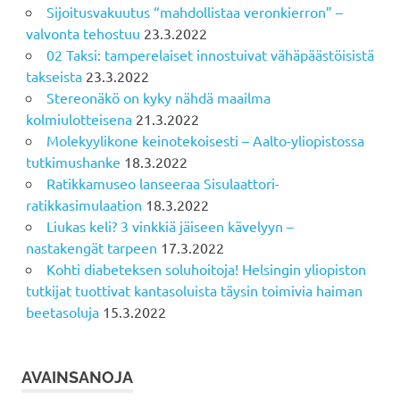
Sijoitusvakuutus “mahdollistaa veronkierron” –
valvonta tehostuu
23.3.2022
02 Taksi: tamperelaiset innostuivat vähäpäästöisistä
takseista
23.3.2022
Stereonäkö on kyky nähdä maailma
kolmiulotteisena
21.3.2022
Molekyylikone keinotekoisesti – Aalto-yliopistossa
tutkimushanke
18.3.2022
Ratikkamuseo lanseeraa Sisulaattori-
ratikkasimulaation
18.3.2022
Liukas keli? 3 vinkkiä jäiseen kävelyyn –
nastakengät tarpeen
17.3.2022
Kohti diabeteksen soluhoitoja! Helsingin yliopiston
tutkijat tuottivat kantasoluista täysin toimivia haiman
beetasoluja
15.3.2022
AVAINSANOJA