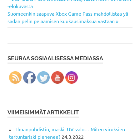
Artikkelien
Post:
-elokuvasta
selaus
Next
Suomeenkin saapuva Xbox Game Pass mahdollistaa yli
Post:
sadan pelin pelaamisen kuukausimaksua vastaan
SEURAA SOSIAALISESSA MEDIASSA
VIIMEISIMMÄT ARTIKKELIT
Ilmanpuhdistin, maski, UV-valo… Miten viruksien
tartuntariski pienenee?
24.3.2022