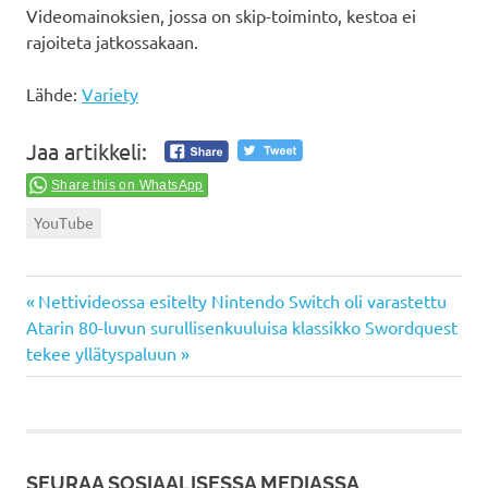
Videomainoksien, jossa on skip-toiminto, kestoa ei
rajoiteta jatkossakaan.
Lähde:
Variety
Jaa artikkeli:
Share this on WhatsApp
YouTube
Previous
Artikkelien
Nettivideossa esitelty Nintendo Switch oli varastettu
Next
Post:
Atarin 80-luvun surullisenkuuluisa klassikko Swordquest
selaus
Post:
tekee yllätyspaluun
SEURAA SOSIAALISESSA MEDIASSA