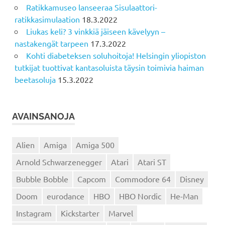
Ratikkamuseo lanseeraa Sisulaattori-
ratikkasimulaation
18.3.2022
Liukas keli? 3 vinkkiä jäiseen kävelyyn –
nastakengät tarpeen
17.3.2022
Kohti diabeteksen soluhoitoja! Helsingin yliopiston
tutkijat tuottivat kantasoluista täysin toimivia haiman
beetasoluja
15.3.2022
AVAINSANOJA
Alien
Amiga
Amiga 500
Arnold Schwarzenegger
Atari
Atari ST
Bubble Bobble
Capcom
Commodore 64
Disney
Doom
eurodance
HBO
HBO Nordic
He-Man
Instagram
Kickstarter
Marvel