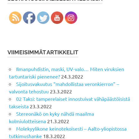
VIIMEISIMMÄT ARTIKKELIT
Ilmanpuhdistin, maski, UV-valo… Miten viruksien
tartuntariski pienenee?
24.3.2022
Sijoitusvakuutus “mahdollistaa veronkierron” –
valvonta tehostuu
23.3.2022
02 Taksi: tamperelaiset innostuivat vähäpäästöisistä
takseista
23.3.2022
Stereonäkö on kyky nähdä maailma
kolmiulotteisena
21.3.2022
Molekyylikone keinotekoisesti – Aalto-yliopistossa
tutkimushanke
18.3.2022