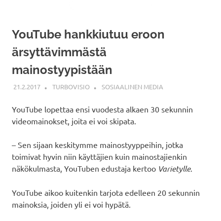
YouTube hankkiutuu eroon
ärsyttävimmästä
mainostyypistään
21.2.2017
TURBOVISIO
SOSIAALINEN MEDIA
YouTube lopettaa ensi vuodesta alkaen 30 sekunnin
videomainokset, joita ei voi skipata.
– Sen sijaan keskitymme mainostyyppeihin, jotka
toimivat hyvin niin käyttäjien kuin mainostajienkin
näkökulmasta, YouTuben edustaja kertoo
Varietylle
.
YouTube aikoo kuitenkin tarjota edelleen 20 sekunnin
mainoksia, joiden yli ei voi hypätä.