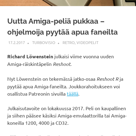
Uutta Amiga-peliä pukkaa –
ohjelmoija pyytää apua faneilta
17.2.2017
TURBOVISIO
RETRO
,
VIDEOPELIT
Richard Löwenstein
julkaisi viime vuonna uuden
Amiga-räiskintäpelin
Reshoot
.
Nyt Löwenstein on tekemässä jatko-osaa
Reshoot R
ja
pyytää apua Amiga-faneilta. Joukkorahoitukseen voi
osallistua Patreonin sivuilla
täällä
.
Julkaisutavoite on lokakuussa 2017. Peli on kaupallinen
ja siihen pääsee käsiksi Amiga-emulaattorilla tai Amiga-
koneilla 1200, 4000 ja CD32.