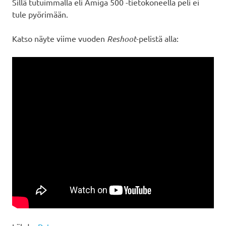
Sillä tutuimmalla eli Amiga 500 -tietokoneella peli ei
tule pyörimään.
Katso näyte viime vuoden
Reshoot
-pelistä alla: