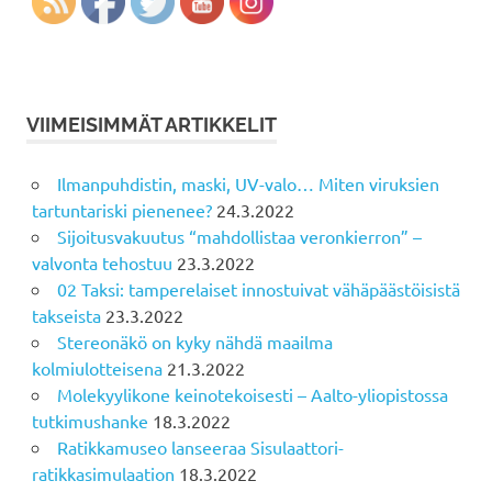
VIIMEISIMMÄT ARTIKKELIT
Ilmanpuhdistin, maski, UV-valo… Miten viruksien
tartuntariski pienenee?
24.3.2022
Sijoitusvakuutus “mahdollistaa veronkierron” –
valvonta tehostuu
23.3.2022
02 Taksi: tamperelaiset innostuivat vähäpäästöisistä
takseista
23.3.2022
Stereonäkö on kyky nähdä maailma
kolmiulotteisena
21.3.2022
Molekyylikone keinotekoisesti – Aalto-yliopistossa
tutkimushanke
18.3.2022
Ratikkamuseo lanseeraa Sisulaattori-
ratikkasimulaation
18.3.2022