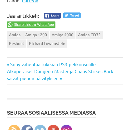
Lähde:
Patreon
Jaa artikkeli:
Share this on WhatsApp
Amiga
Amiga 1200
Amiga 4000
Amiga CD32
Reshoot
Richard Löwenstein
Previous
Artikkelien
Sony vähentää tukeaan PS3-pelikonsolille
Next
Post:
Alkuperäiset Dungeon Master ja Chaos Strikes Back
selaus
Post:
saivat pienen päivityksen
SEURAA SOSIAALISESSA MEDIASSA