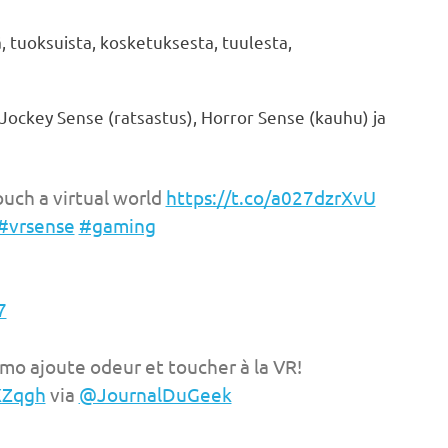
ä, tuoksuista, kosketuksesta, tuulesta,
 Jockey Sense (ratsastus), Horror Sense (kauhu) ja
ouch a virtual world
https://t.co/a027dzrXvU
#vrsense
#gaming
7
cmo ajoute odeur et toucher à la VR!
XZqgh
via
@JournalDuGeek