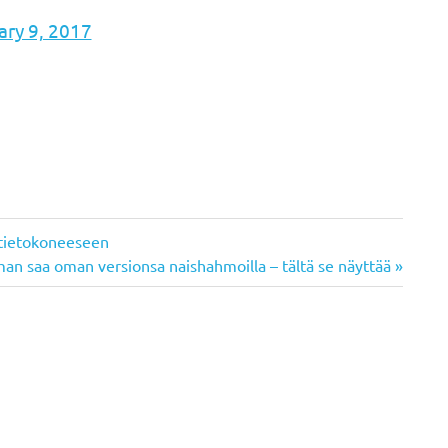
ary 9, 2017
tietokoneeseen
n saa oman versionsa naishahmoilla – tältä se näyttää