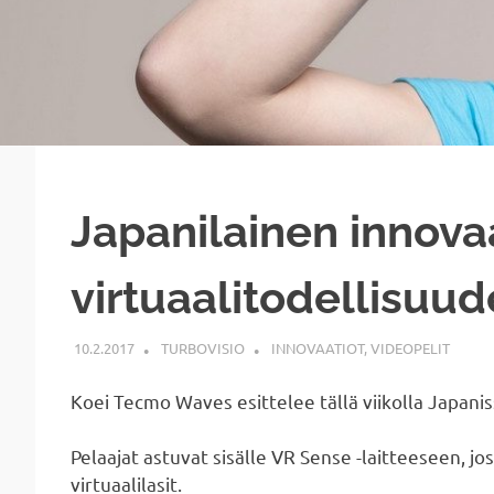
Japanilainen innovaa
virtuaalitodellisuud
10.2.2017
TURBOVISIO
INNOVAATIOT
,
VIDEOPELIT
Koei Tecmo Waves esittelee tällä viikolla Japanis
Pelaajat astuvat sisälle VR Sense -laitteeseen, j
virtuaalilasit.