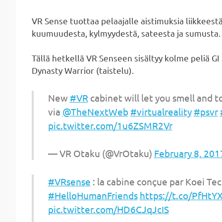
VR Sense tuottaa pelaajalle aistimuksia liikkeest
kuumuudesta, kylmyydestä, sateesta ja sumusta.
Tällä hetkellä VR Senseen sisältyy kolme peliä GI
Dynasty Warrior (taistelu).
New
#VR
cabinet will let you smell and t
via
@TheNextWeb
#virtualreality
#psvr
pic.twitter.com/1u6ZSMR2Vr
— VR Otaku (@VrOtaku)
February 8, 201
#VRsense
: la cabine conçue par Koei Te
#HelloHumanFriends
https://t.co/PfHtY
pic.twitter.com/HD6CJqJcIS