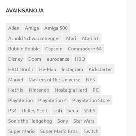
AVAINSANOJA
Alien
Amiga
Amiga 500
Arnold Schwarzenegger
Atari
Atari ST
Bubble Bobble
Capcom
Commodore 64
Disney
Doom
eurodance
HBO
HBO Nordic
He-Man
Instagram
Kickstarter
Marvel
Masters of the Universe
NES
Netflix
Nintendo
Nostalgia Nerd
PC
PlayStation
PlayStation 4
PlayStation Store
PS4
Ridley Scott
scifi
Sega
SNES
Sonic the Hedgehog
Sony
Star Wars
Super Mario
Super Mario Bros.
Switch