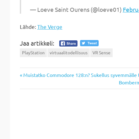
— Loeve Saint Ourens (@loeve01)
Febru
Lähde:
The Verge
Jaa artikkeli:
PlayStation
virtuaalitodellisuus
VR Sense
Previous
Artikkelien
Muistatko Commodore 128:n? Sukellus syvemmälle 
Post:
Next
Bomberma
selaus
Post: