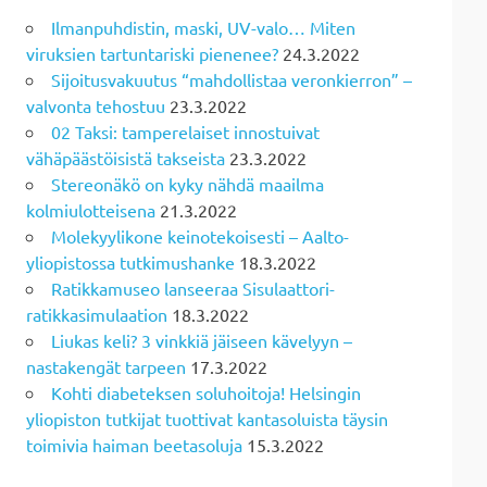
Ilmanpuhdistin, maski, UV-valo… Miten
viruksien tartuntariski pienenee?
24.3.2022
Sijoitusvakuutus “mahdollistaa veronkierron” –
valvonta tehostuu
23.3.2022
02 Taksi: tamperelaiset innostuivat
vähäpäästöisistä takseista
23.3.2022
Stereonäkö on kyky nähdä maailma
kolmiulotteisena
21.3.2022
Molekyylikone keinotekoisesti – Aalto-
yliopistossa tutkimushanke
18.3.2022
Ratikkamuseo lanseeraa Sisulaattori-
ratikkasimulaation
18.3.2022
Liukas keli? 3 vinkkiä jäiseen kävelyyn –
nastakengät tarpeen
17.3.2022
Kohti diabeteksen soluhoitoja! Helsingin
yliopiston tutkijat tuottivat kantasoluista täysin
toimivia haiman beetasoluja
15.3.2022