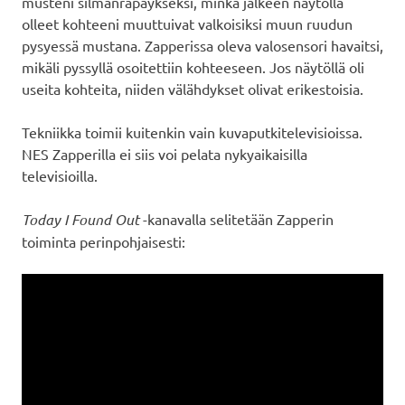
musteni silmänräpäykseksi, minkä jälkeen näytöllä
olleet kohteeni muuttuivat valkoisiksi muun ruudun
pysyessä mustana. Zapperissa oleva valosensori havaitsi,
mikäli pyssyllä osoitettiin kohteeseen. Jos näytöllä oli
useita kohteita, niiden välähdykset olivat erikestoisia.
Tekniikka toimii kuitenkin vain kuvaputkitelevisioissa.
NES Zapperilla ei siis voi pelata nykyaikaisilla
televisioilla.
Today I Found Out
-kanavalla selitetään Zapperin
toiminta perinpohjaisesti: