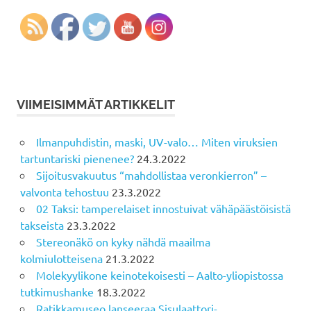
VIIMEISIMMÄT ARTIKKELIT
Ilmanpuhdistin, maski, UV-valo… Miten viruksien
tartuntariski pienenee?
24.3.2022
Sijoitusvakuutus “mahdollistaa veronkierron” –
valvonta tehostuu
23.3.2022
02 Taksi: tamperelaiset innostuivat vähäpäästöisistä
takseista
23.3.2022
Stereonäkö on kyky nähdä maailma
kolmiulotteisena
21.3.2022
Molekyylikone keinotekoisesti – Aalto-yliopistossa
tutkimushanke
18.3.2022
Ratikkamuseo lanseeraa Sisulaattori-