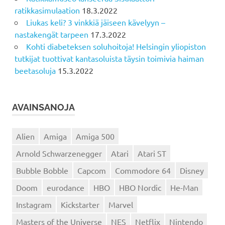
ratikkasimulaation
18.3.2022
Liukas keli? 3 vinkkiä jäiseen kävelyyn –
nastakengät tarpeen
17.3.2022
Kohti diabeteksen soluhoitoja! Helsingin yliopiston
tutkijat tuottivat kantasoluista täysin toimivia haiman
beetasoluja
15.3.2022
AVAINSANOJA
Alien
Amiga
Amiga 500
Arnold Schwarzenegger
Atari
Atari ST
Bubble Bobble
Capcom
Commodore 64
Disney
Doom
eurodance
HBO
HBO Nordic
He-Man
Instagram
Kickstarter
Marvel
Masters of the Universe
NES
Netflix
Nintendo