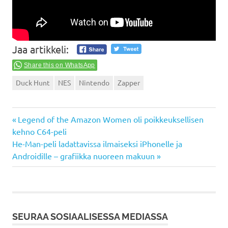
Jaa artikkeli:
Share this on WhatsApp
Duck Hunt
NES
Nintendo
Zapper
Previous
Artikkelien
Legend of the Amazon Women oli poikkeuksellisen
Post:
kehno C64-peli
selaus
Next
He-Man-peli ladattavissa ilmaiseksi iPhonelle ja
Post:
Androidille – grafiikka nuoreen makuun
SEURAA SOSIAALISESSA MEDIASSA