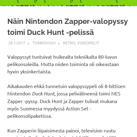
Näin Nintendon Zapper-valopyssy
toimi Duck Hunt -pelissä
28.1.2017
TURBOVISIO
RETRO
,
VIDEOPELIT
Valopyssyt tuntuivat huikealta tekniikalta 80-luvun
pelikonsoleilla. Mutta niiden toiminta oli oikeastaan
hyvin yksinkertaista.
Aikakauden ehkä tunnetuin valopyssypeli oli 8-bittisen
Nintendon
Duck Hunt
, jossa pelivälineenä toimi NES
Zapper -pyssy. Duck Hunt ja Zapper tulivat mukana
myös Suomessa myydyssä Action Set -
pelikonsolipaketissa.
Kun Zapperin liipaisimesta painoi, television ruutu