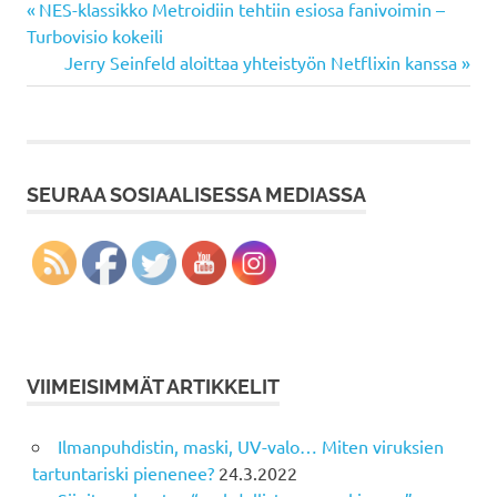
Previous
Artikkelien
NES-klassikko Metroidiin tehtiin esiosa fanivoimin –
Post:
Turbovisio kokeili
selaus
Next
Jerry Seinfeld aloittaa yhteistyön Netflixin kanssa
Post:
SEURAA SOSIAALISESSA MEDIASSA
VIIMEISIMMÄT ARTIKKELIT
Ilmanpuhdistin, maski, UV-valo… Miten viruksien
tartuntariski pienenee?
24.3.2022