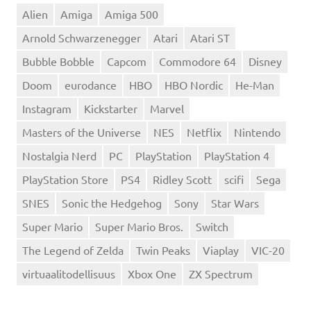
Alien
Amiga
Amiga 500
Arnold Schwarzenegger
Atari
Atari ST
Bubble Bobble
Capcom
Commodore 64
Disney
Doom
eurodance
HBO
HBO Nordic
He-Man
Instagram
Kickstarter
Marvel
Masters of the Universe
NES
Netflix
Nintendo
Nostalgia Nerd
PC
PlayStation
PlayStation 4
PlayStation Store
PS4
Ridley Scott
scifi
Sega
SNES
Sonic the Hedgehog
Sony
Star Wars
Super Mario
Super Mario Bros.
Switch
The Legend of Zelda
Twin Peaks
Viaplay
VIC-20
virtuaalitodellisuus
Xbox One
ZX Spectrum