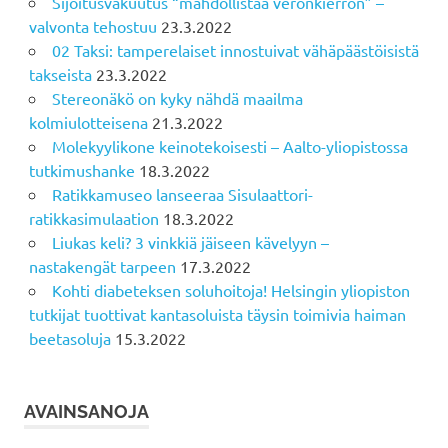
Sijoitusvakuutus “mahdollistaa veronkierron” –
valvonta tehostuu
23.3.2022
02 Taksi: tamperelaiset innostuivat vähäpäästöisistä
takseista
23.3.2022
Stereonäkö on kyky nähdä maailma
kolmiulotteisena
21.3.2022
Molekyylikone keinotekoisesti – Aalto-yliopistossa
tutkimushanke
18.3.2022
Ratikkamuseo lanseeraa Sisulaattori-
ratikkasimulaation
18.3.2022
Liukas keli? 3 vinkkiä jäiseen kävelyyn –
nastakengät tarpeen
17.3.2022
Kohti diabeteksen soluhoitoja! Helsingin yliopiston
tutkijat tuottivat kantasoluista täysin toimivia haiman
beetasoluja
15.3.2022
AVAINSANOJA