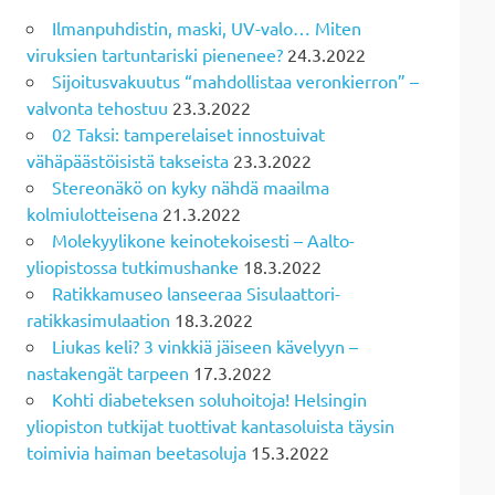
Ilmanpuhdistin, maski, UV-valo… Miten
viruksien tartuntariski pienenee?
24.3.2022
Sijoitusvakuutus “mahdollistaa veronkierron” –
valvonta tehostuu
23.3.2022
02 Taksi: tamperelaiset innostuivat
vähäpäästöisistä takseista
23.3.2022
Stereonäkö on kyky nähdä maailma
kolmiulotteisena
21.3.2022
Molekyylikone keinotekoisesti – Aalto-
yliopistossa tutkimushanke
18.3.2022
Ratikkamuseo lanseeraa Sisulaattori-
ratikkasimulaation
18.3.2022
Liukas keli? 3 vinkkiä jäiseen kävelyyn –
nastakengät tarpeen
17.3.2022
Kohti diabeteksen soluhoitoja! Helsingin
yliopiston tutkijat tuottivat kantasoluista täysin
toimivia haiman beetasoluja
15.3.2022