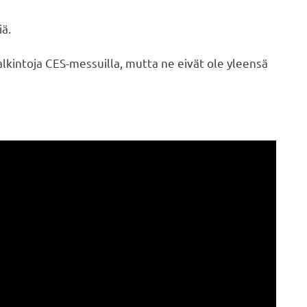
ä.
lkintoja CES-messuilla, mutta ne eivät ole yleensä
.