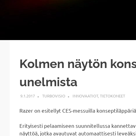
Kolmen näytön konse
unelmista
9.1.2017
TURBOVISIO
INNOVAATIOT
,
TIETOKONEET
Razer on esitellyt CES-messuilla konseptiläppäriä
Erityisesti pelaamiseen suunnitellussa kannetta
näyttöä, jotka avautuvat automaattisesti leveäks