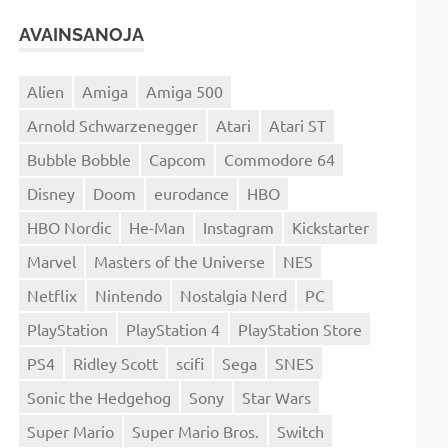
AVAINSANOJA
Alien
Amiga
Amiga 500
Arnold Schwarzenegger
Atari
Atari ST
Bubble Bobble
Capcom
Commodore 64
Disney
Doom
eurodance
HBO
HBO Nordic
He-Man
Instagram
Kickstarter
Marvel
Masters of the Universe
NES
Netflix
Nintendo
Nostalgia Nerd
PC
PlayStation
PlayStation 4
PlayStation Store
PS4
Ridley Scott
scifi
Sega
SNES
Sonic the Hedgehog
Sony
Star Wars
Super Mario
Super Mario Bros.
Switch