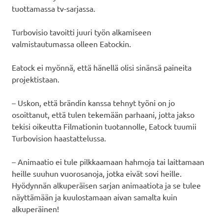
tuottamassa tv-sarjassa.
Turbovisio tavoitti juuri työn alkamiseen
valmistautumassa olleen Eatockin.
Eatock ei myönnä, että hänellä olisi sinänsä paineita
projektistaan.
– Uskon, että brändin kanssa tehnyt työni on jo
osoittanut, että tulen tekemään parhaani, jotta jakso
tekisi oikeutta Filmationin tuotannolle, Eatock tuumii
Turbovision haastattelussa.
– Animaatio ei tule pilkkaamaan hahmoja tai laittamaan
heille suuhun vuorosanoja, jotka eivät sovi heille.
Hyödynnän alkuperäisen sarjan animaatiota ja se tulee
näyttämään ja kuulostamaan aivan samalta kuin
alkuperäinen!