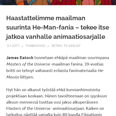
Haastattelimme maailman
suurinta He-Man-fania – tekee itse
jatkoa vanhalle animaatiosarjalle
9.1.2017
TURBOVISIO
RETRO
,
TV-SARJAT
James Eatock
tunnetaan ehkäpä maailman suurimpana
Masters of the Universe
-maailman fanina. 39-vuotias
britti on tehnyt valtavasti erilaista fanimateriaalia
He-
Maniin
liittyen.
Nyt hän on alkanut työstää ehkä kunnianhimoisinta
projektiaan koskaan. Hänen tavoitteenaan on syyskuun
alkuun mennessä tuottaa uusi jakso alkuperäiseen
Masters of the Universe -animaatiosarjaan. Kaiken on
tarkoitus näyttää samalta kuin 80-luvulla Filmationin