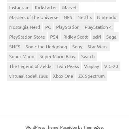
Instagram
Kickstarter
Marvel
Masters of the Universe
NES
Netflix
Nintendo
Nostalgia Nerd
PC
PlayStation
PlayStation 4
PlayStation Store
PS4
Ridley Scott
scifi
Sega
SNES
Sonic the Hedgehog
Sony
Star Wars
Super Mario
Super Mario Bros.
Switch
The Legend of Zelda
Twin Peaks
Viaplay
VIC-20
virtuaalitodellisuus
Xbox One
ZX Spectrum
WordPress Theme: Poseidon by
ThemeZee
.