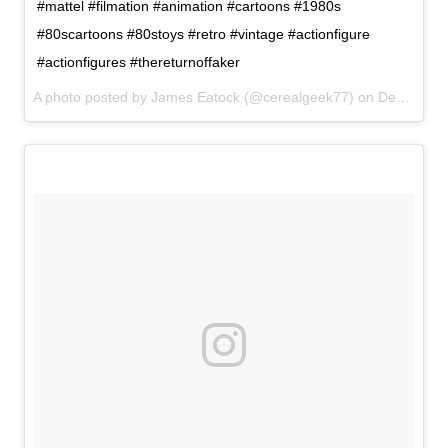
#mattel #filmation #animation #cartoons #1980s
#80scartoons #80stoys #retro #vintage #actionfigure
#actionfigures #thereturnoffaker
A photo posted by James Eatock (@cerealgeek77) on
Dec 15, 2016 at 10:19am PST