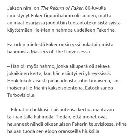
Jakson nimi on
The Return of Faker
. 80-luvulla
ilmestynyt Faker-figuurihahmo oli sininen, mutta
animaatiosarjassa jouduttiin tuotantoteknisistä syistä
käyttämään He-Manin hahmoa uudelleen Fakerina.
Eatockin mielestä Faker onkin yksi hukatuimmista
hahmoista Masters of The Universessa.
– Hän oli myös hahmo, jonka alkuperä oli sekava
jokaikinen kerta, kun hän esiintyi eri yhteyksissä.
Henkilökohtaisesti pidän ideasta robottimaisena, sini-
ihoisena He-Manin kaksoisolentona, Eatock sanoo
Turbovisiolle.
– Filmation hukkasi tilaisuutensa kertoa mahtavan
tarinan tällä hahmolla. Tiedän, että monet ovat
halunneet nähdä oikeanlaisen Fakerin televisiossa. Minä
haluan tuoda sen eloon oransseilla hiuksilla