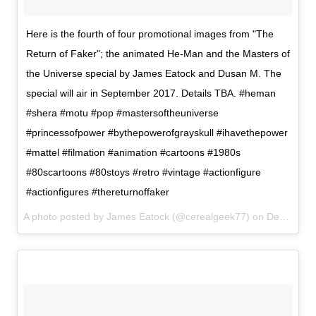
Here is the fourth of four promotional images from "The
Return of Faker"; the animated He-Man and the Masters of
the Universe special by James Eatock and Dusan M. The
special will air in September 2017. Details TBA. #heman
#shera #motu #pop #mastersoftheuniverse
#princessofpower #bythepowerofgrayskull #ihavethepower
#mattel #filmation #animation #cartoons #1980s
#80scartoons #80stoys #retro #vintage #actionfigure
#actionfigures #thereturnoffaker
A photo posted by James Eatock (@cerealgeek77) on
Dec 16, 2016 at 9:35am PST