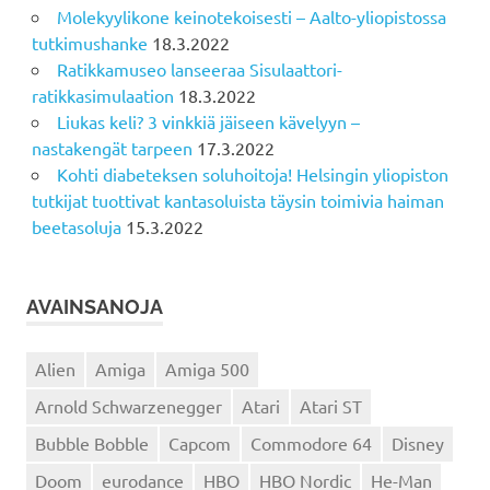
Molekyylikone keinotekoisesti – Aalto-yliopistossa
tutkimushanke
18.3.2022
Ratikkamuseo lanseeraa Sisulaattori-
ratikkasimulaation
18.3.2022
Liukas keli? 3 vinkkiä jäiseen kävelyyn –
nastakengät tarpeen
17.3.2022
Kohti diabeteksen soluhoitoja! Helsingin yliopiston
tutkijat tuottivat kantasoluista täysin toimivia haiman
beetasoluja
15.3.2022
AVAINSANOJA
Alien
Amiga
Amiga 500
Arnold Schwarzenegger
Atari
Atari ST
Bubble Bobble
Capcom
Commodore 64
Disney
Doom
eurodance
HBO
HBO Nordic
He-Man