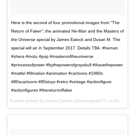
Here is the second of four promotional images from "The
Return of Faker"; the animated He-Man and the Masters of
the Universe special by James Eatock and Dusan M. The
special will air in September 2017. Details TBA. #heman
#shera #motu #pop #mastersoftheuniverse
#princessofpower #bythepowerofgrayskull #ihavethepower
#mattel #filmation #animation #cartoons #1980s
#80scartoons #80stoys #retro #vintage #actionfigure
#actionfigures #thereturnoffaker
A photo posted by James Eatock (@cerealgeek77) on
Dec 14, 2016 at 9:43am PST