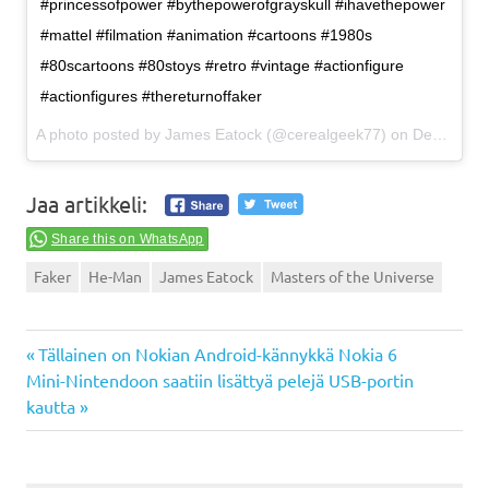
#princessofpower #bythepowerofgrayskull #ihavethepower
#mattel #filmation #animation #cartoons #1980s
#80scartoons #80stoys #retro #vintage #actionfigure
#actionfigures #thereturnoffaker
A photo posted by James Eatock (@cerealgeek77) on
Dec 13, 2016 at 9:58am PST
Jaa artikkeli:
Share this on WhatsApp
Faker
He-Man
James Eatock
Masters of the Universe
Previous
Artikkelien
Tällainen on Nokian Android-kännykkä Nokia 6
Next
Post:
Mini-Nintendoon saatiin lisättyä pelejä USB-portin
selaus
Post:
kautta