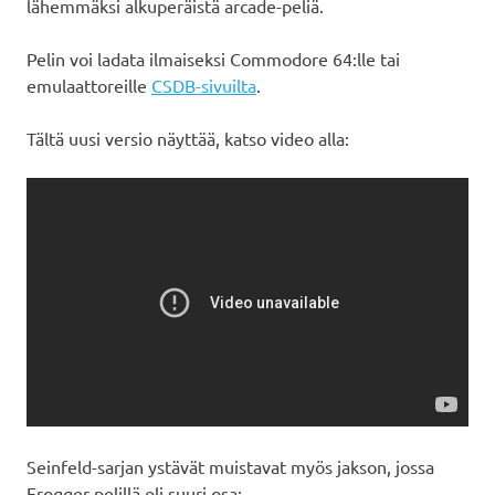
lähemmäksi alkuperäistä arcade-peliä.
Pelin voi ladata ilmaiseksi Commodore 64:lle tai
emulaattoreille
CSDB-sivuilta
.
Tältä uusi versio näyttää, katso video alla:
Seinfeld-sarjan ystävät muistavat myös jakson, jossa
Frogger-pelillä oli suuri osa: