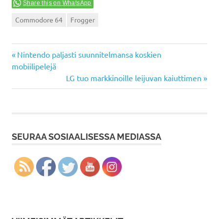
Share this on WhatsApp
Commodore 64
Frogger
Previous
Artikkelien
Nintendo paljasti suunnitelmansa koskien
Post:
mobiilipelejä
selaus
Next
LG tuo markkinoille leijuvan kaiuttimen
Post:
SEURAA SOSIAALISESSA MEDIASSA