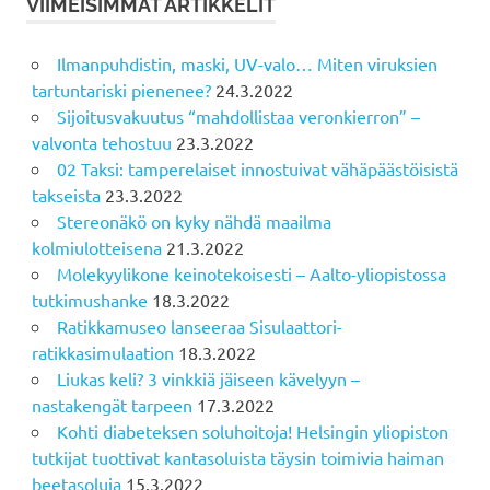
VIIMEISIMMÄT ARTIKKELIT
Ilmanpuhdistin, maski, UV-valo… Miten viruksien
tartuntariski pienenee?
24.3.2022
Sijoitusvakuutus “mahdollistaa veronkierron” –
valvonta tehostuu
23.3.2022
02 Taksi: tamperelaiset innostuivat vähäpäästöisistä
takseista
23.3.2022
Stereonäkö on kyky nähdä maailma
kolmiulotteisena
21.3.2022
Molekyylikone keinotekoisesti – Aalto-yliopistossa
tutkimushanke
18.3.2022
Ratikkamuseo lanseeraa Sisulaattori-
ratikkasimulaation
18.3.2022
Liukas keli? 3 vinkkiä jäiseen kävelyyn –
nastakengät tarpeen
17.3.2022
Kohti diabeteksen soluhoitoja! Helsingin yliopiston
tutkijat tuottivat kantasoluista täysin toimivia haiman
beetasoluja
15.3.2022