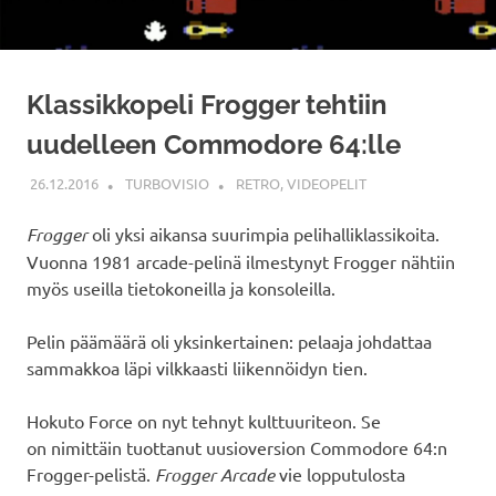
Klassikkopeli Frogger tehtiin
uudelleen Commodore 64:lle
26.12.2016
TURBOVISIO
RETRO
,
VIDEOPELIT
Frogger
oli yksi aikansa suurimpia pelihalliklassikoita.
Vuonna 1981 arcade-pelinä ilmestynyt Frogger nähtiin
myös useilla tietokoneilla ja konsoleilla.
Pelin päämäärä oli yksinkertainen: pelaaja johdattaa
sammakkoa läpi vilkkaasti liikennöidyn tien.
Hokuto Force on nyt tehnyt kulttuuriteon. Se
on nimittäin tuottanut uusioversion Commodore 64:n
Frogger-pelistä.
Frogger Arcade
vie lopputulosta