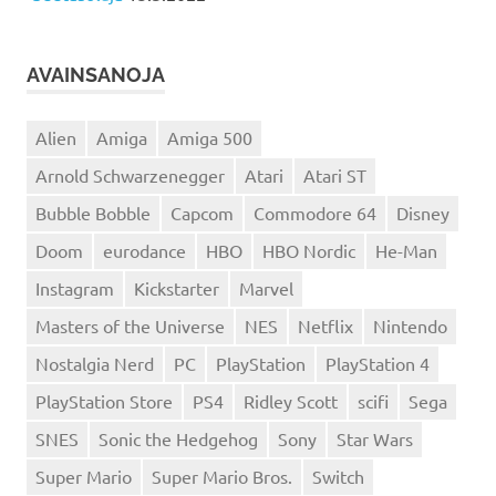
AVAINSANOJA
Alien
Amiga
Amiga 500
Arnold Schwarzenegger
Atari
Atari ST
Bubble Bobble
Capcom
Commodore 64
Disney
Doom
eurodance
HBO
HBO Nordic
He-Man
Instagram
Kickstarter
Marvel
Masters of the Universe
NES
Netflix
Nintendo
Nostalgia Nerd
PC
PlayStation
PlayStation 4
PlayStation Store
PS4
Ridley Scott
scifi
Sega
SNES
Sonic the Hedgehog
Sony
Star Wars
Super Mario
Super Mario Bros.
Switch