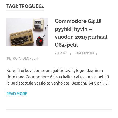
TAGI: TROGUE64
Commodore 64:llä
pyyhkii hyvin –
vuoden 2019 parhaat
C64-pelit
2.1.2020
TURBOVISIO
RETRO
,
VIDEOPELIT
Kuten Turbovision seuraajat tietävät, legendaarinen
tietokone Commodore 64 saa kaiken aikaa uusia pelejä
ja uudistettuja versioita vanhoista. BastichB 64K on[…]
READ MORE