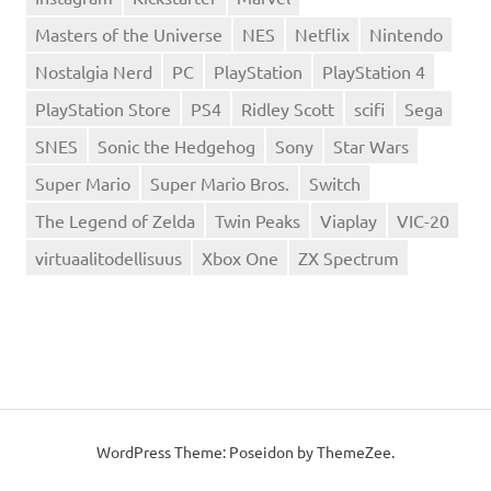
Masters of the Universe
NES
Netflix
Nintendo
Nostalgia Nerd
PC
PlayStation
PlayStation 4
PlayStation Store
PS4
Ridley Scott
scifi
Sega
SNES
Sonic the Hedgehog
Sony
Star Wars
Super Mario
Super Mario Bros.
Switch
The Legend of Zelda
Twin Peaks
Viaplay
VIC-20
virtuaalitodellisuus
Xbox One
ZX Spectrum
WordPress Theme: Poseidon by
ThemeZee
.