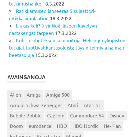
tutkimushanke
18.3.2022
Ratikkamuseo lanseeraa Sisulaattori-
ratikkasimulaation
18.3.2022
Liukas keli? 3 vinkkiä jäiseen kävelyyn –
nastakengät tarpeen
17.3.2022
Kohti diabeteksen soluhoitoja! Helsingin yliopiston
tutkijat tuottivat kantasoluista täysin toimivia haiman
beetasoluja
15.3.2022
AVAINSANOJA
Alien
Amiga
Amiga 500
Arnold Schwarzenegger
Atari
Atari ST
Bubble Bobble
Capcom
Commodore 64
Disney
Doom
eurodance
HBO
HBO Nordic
He-Man
Instagram
Kickstarter
Marvel