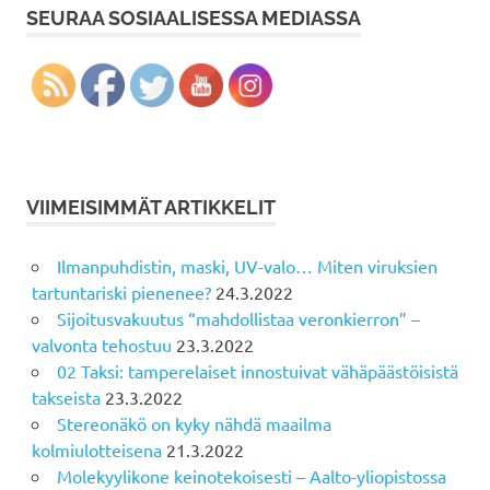
SEURAA SOSIAALISESSA MEDIASSA
VIIMEISIMMÄT ARTIKKELIT
Ilmanpuhdistin, maski, UV-valo… Miten viruksien
tartuntariski pienenee?
24.3.2022
Sijoitusvakuutus “mahdollistaa veronkierron” –
valvonta tehostuu
23.3.2022
02 Taksi: tamperelaiset innostuivat vähäpäästöisistä
takseista
23.3.2022
Stereonäkö on kyky nähdä maailma
kolmiulotteisena
21.3.2022
Molekyylikone keinotekoisesti – Aalto-yliopistossa