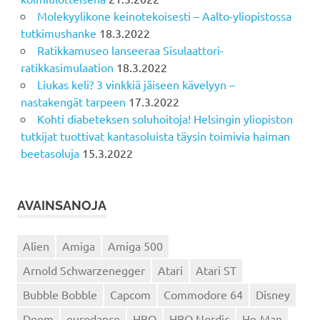
Molekyylikone keinotekoisesti – Aalto-yliopistossa
tutkimushanke
18.3.2022
Ratikkamuseo lanseeraa Sisulaattori-
ratikkasimulaation
18.3.2022
Liukas keli? 3 vinkkiä jäiseen kävelyyn –
nastakengät tarpeen
17.3.2022
Kohti diabeteksen soluhoitoja! Helsingin yliopiston
tutkijat tuottivat kantasoluista täysin toimivia haiman
beetasoluja
15.3.2022
AVAINSANOJA
Alien
Amiga
Amiga 500
Arnold Schwarzenegger
Atari
Atari ST
Bubble Bobble
Capcom
Commodore 64
Disney
Doom
eurodance
HBO
HBO Nordic
He-Man