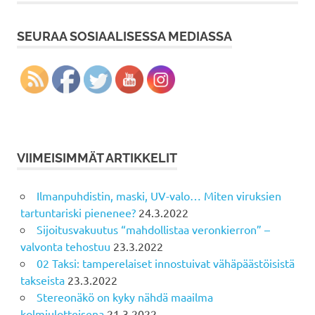
SEURAA SOSIAALISESSA MEDIASSA
VIIMEISIMMÄT ARTIKKELIT
Ilmanpuhdistin, maski, UV-valo… Miten viruksien
tartuntariski pienenee?
24.3.2022
Sijoitusvakuutus “mahdollistaa veronkierron” –
valvonta tehostuu
23.3.2022
02 Taksi: tamperelaiset innostuivat vähäpäästöisistä
takseista
23.3.2022
Stereonäkö on kyky nähdä maailma
kolmiulotteisena
21.3.2022