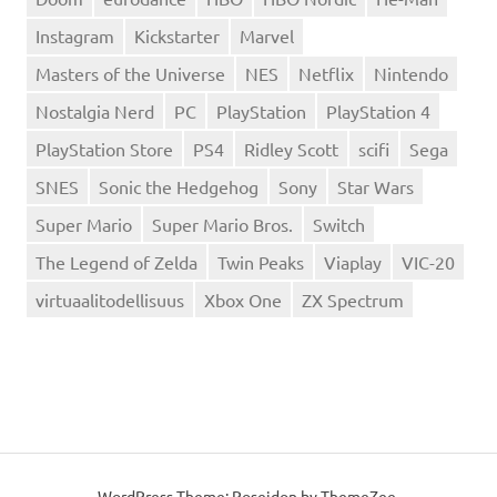
Instagram
Kickstarter
Marvel
Masters of the Universe
NES
Netflix
Nintendo
Nostalgia Nerd
PC
PlayStation
PlayStation 4
PlayStation Store
PS4
Ridley Scott
scifi
Sega
SNES
Sonic the Hedgehog
Sony
Star Wars
Super Mario
Super Mario Bros.
Switch
The Legend of Zelda
Twin Peaks
Viaplay
VIC-20
virtuaalitodellisuus
Xbox One
ZX Spectrum
WordPress Theme: Poseidon by
ThemeZee
.