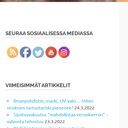
SEURAA SOSIAALISESSA MEDIASSA
VIIMEISIMMÄT ARTIKKELIT
Ilmanpuhdistin, maski, UV-valo… Miten
viruksien tartuntariski pienenee?
24.3.2022
Sijoitusvakuutus “mahdollistaa veronkierron” –
valvonta tehostuu
23.3.2022
02 Taksi: tamperelaiset innostuivat