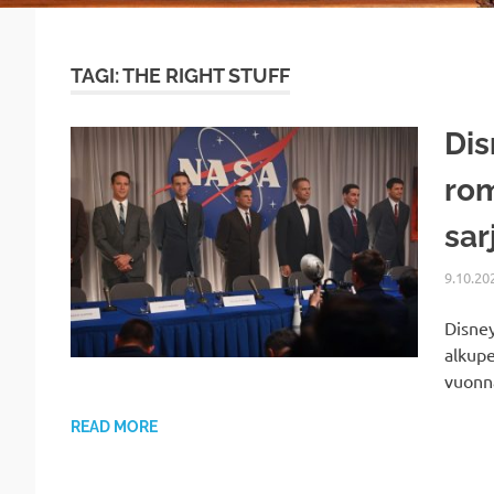
TAGI: THE RIGHT STUFF
Dis
rom
sar
9.10.20
Disney
alkupe
vuonn
READ MORE