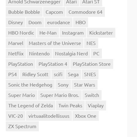
Arnold Schwarzenegger
Atari
Atari ST
Bubble Bobble
Capcom
Commodore 64
Disney
Doom
eurodance
HBO
HBO Nordic
He-Man
Instagram
Kickstarter
Marvel
Masters of the Universe
NES
Netflix
Nintendo
Nostalgia Nerd
PC
PlayStation
PlayStation 4
PlayStation Store
PS4
Ridley Scott
scifi
Sega
SNES
Sonic the Hedgehog
Sony
Star Wars
Super Mario
Super Mario Bros.
Switch
The Legend of Zelda
Twin Peaks
Viaplay
VIC-20
virtuaalitodellisuus
Xbox One
ZX Spectrum