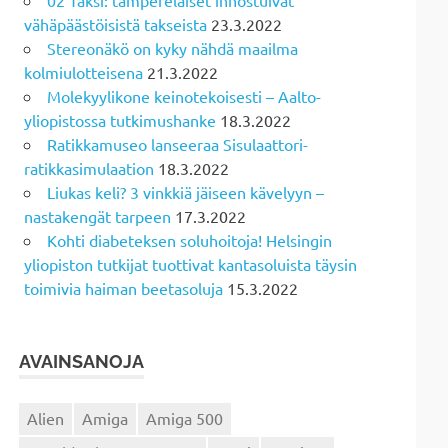
vähäpäästöisistä takseista
23.3.2022
Stereonäkö on kyky nähdä maailma
kolmiulotteisena
21.3.2022
Molekyylikone keinotekoisesti – Aalto-
yliopistossa tutkimushanke
18.3.2022
Ratikkamuseo lanseeraa Sisulaattori-
ratikkasimulaation
18.3.2022
Liukas keli? 3 vinkkiä jäiseen kävelyyn –
nastakengät tarpeen
17.3.2022
Kohti diabeteksen soluhoitoja! Helsingin
yliopiston tutkijat tuottivat kantasoluista täysin
toimivia haiman beetasoluja
15.3.2022
AVAINSANOJA
Alien
Amiga
Amiga 500