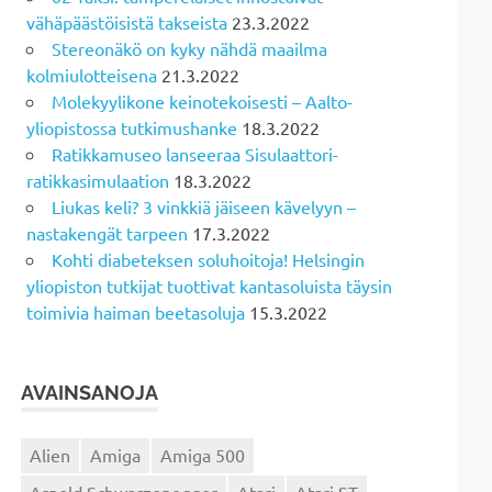
vähäpäästöisistä takseista
23.3.2022
Stereonäkö on kyky nähdä maailma
kolmiulotteisena
21.3.2022
Molekyylikone keinotekoisesti – Aalto-
yliopistossa tutkimushanke
18.3.2022
Ratikkamuseo lanseeraa Sisulaattori-
ratikkasimulaation
18.3.2022
Liukas keli? 3 vinkkiä jäiseen kävelyyn –
nastakengät tarpeen
17.3.2022
Kohti diabeteksen soluhoitoja! Helsingin
yliopiston tutkijat tuottivat kantasoluista täysin
toimivia haiman beetasoluja
15.3.2022
AVAINSANOJA
Alien
Amiga
Amiga 500
Arnold Schwarzenegger
Atari
Atari ST