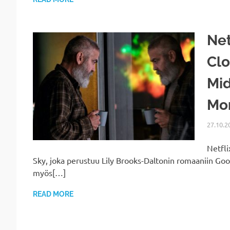
Net
Clo
Mid
Mor
27.10.2
Netfli
Sky, joka perustuu Lily Brooks-Daltonin romaaniin Go
myös[…]
READ MORE