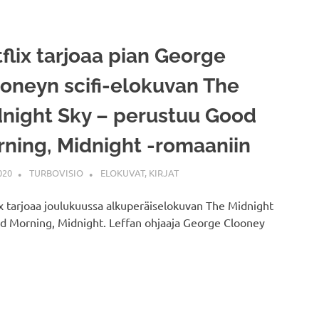
flix tarjoaa pian George
oneyn scifi-elokuvan The
night Sky – perustuu Good
ning, Midnight -romaaniin
020
TURBOVISIO
ELOKUVAT
,
KIRJAT
x tarjoaa joulukuussa alkuperäiselokuvan The Midnight
od Morning, Midnight. Leffan ohjaaja George Clooney