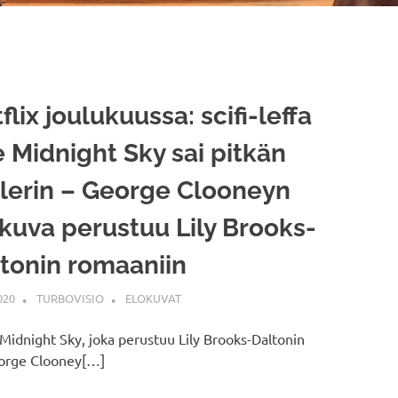
flix joulukuussa: scifi-leffa
 Midnight Sky sai pitkän
ilerin – George Clooneyn
kuva perustuu Lily Brooks-
tonin romaaniin
020
TURBOVISIO
ELOKUVAT
 Midnight Sky, joka perustuu Lily Brooks-Daltonin
eorge Clooney[…]