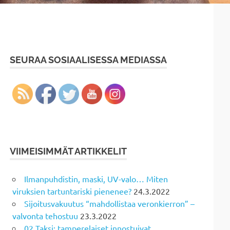
SEURAA SOSIAALISESSA MEDIASSA
VIIMEISIMMÄT ARTIKKELIT
Ilmanpuhdistin, maski, UV-valo… Miten
viruksien tartuntariski pienenee?
24.3.2022
Sijoitusvakuutus “mahdollistaa veronkierron” –
valvonta tehostuu
23.3.2022
02 Taksi: tamperelaiset innostuivat