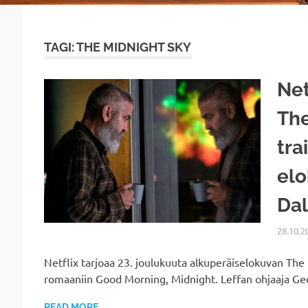
TAGI: THE MIDNIGHT SKY
Net
The
tra
elo
Dal
28.10.2
Netflix tarjoaa 23. joulukuuta alkuperäiselokuvan The
romaaniin Good Morning, Midnight. Leffan ohjaaja G
READ MORE