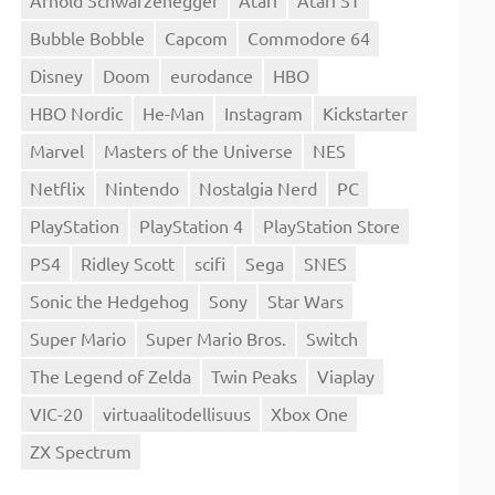
Bubble Bobble
Capcom
Commodore 64
Disney
Doom
eurodance
HBO
HBO Nordic
He-Man
Instagram
Kickstarter
Marvel
Masters of the Universe
NES
Netflix
Nintendo
Nostalgia Nerd
PC
PlayStation
PlayStation 4
PlayStation Store
PS4
Ridley Scott
scifi
Sega
SNES
Sonic the Hedgehog
Sony
Star Wars
Super Mario
Super Mario Bros.
Switch
The Legend of Zelda
Twin Peaks
Viaplay
VIC-20
virtuaalitodellisuus
Xbox One
ZX Spectrum