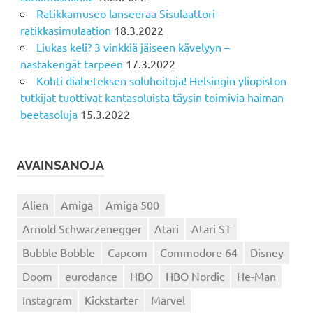
Ratikkamuseo lanseeraa Sisulaattori-
ratikkasimulaation
18.3.2022
Liukas keli? 3 vinkkiä jäiseen kävelyyn –
nastakengät tarpeen
17.3.2022
Kohti diabeteksen soluhoitoja! Helsingin yliopiston
tutkijat tuottivat kantasoluista täysin toimivia haiman
beetasoluja
15.3.2022
AVAINSANOJA
Alien
Amiga
Amiga 500
Arnold Schwarzenegger
Atari
Atari ST
Bubble Bobble
Capcom
Commodore 64
Disney
Doom
eurodance
HBO
HBO Nordic
He-Man
Instagram
Kickstarter
Marvel