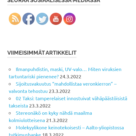
SEURAA SOSIAALISESSA MEDIASSA
VIIMEISIMMÄT ARTIKKELIT
Ilmanpuhdistin, maski, UV-valo… Miten viruksien
tartuntariski pienenee?
24.3.2022
Sijoitusvakuutus “mahdollistaa veronkierron” –
valvonta tehostuu
23.3.2022
02 Taksi: tamperelaiset innostuivat vähäpäästöisistä
takseista
23.3.2022
Stereonäkö on kyky nähdä maailma
kolmiulotteisena
21.3.2022
Molekyylikone keinotekoisesti – Aalto-yliopistossa
tutkimushanke
18.3.2022