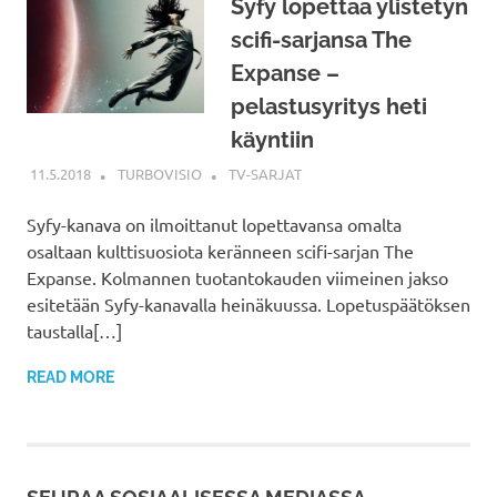
Syfy lopettaa ylistetyn
scifi-sarjansa The
Expanse –
pelastusyritys heti
käyntiin
11.5.2018
TURBOVISIO
TV-SARJAT
Syfy-kanava on ilmoittanut lopettavansa omalta
osaltaan kulttisuosiota keränneen scifi-sarjan The
Expanse. Kolmannen tuotantokauden viimeinen jakso
esitetään Syfy-kanavalla heinäkuussa. Lopetuspäätöksen
taustalla[…]
READ MORE