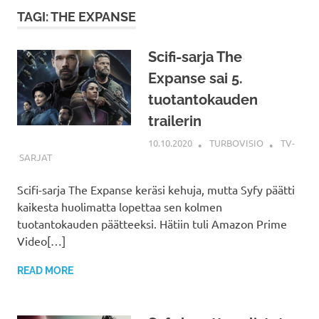
TAGI: THE EXPANSE
Scifi-sarja The
Expanse sai 5.
tuotantokauden
trailerin
10.10.2020
TURBOVISIO
TV-
SARJAT
Scifi-sarja The Expanse keräsi kehuja, mutta Syfy päätti
kaikesta huolimatta lopettaa sen kolmen
tuotantokauden päätteeksi. Hätiin tuli Amazon Prime
Video[…]
READ MORE