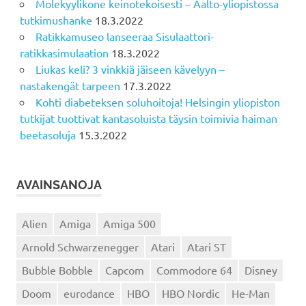
Molekyylikone keinotekoisesti – Aalto-yliopistossa
tutkimushanke
18.3.2022
Ratikkamuseo lanseeraa Sisulaattori-
ratikkasimulaation
18.3.2022
Liukas keli? 3 vinkkiä jäiseen kävelyyn –
nastakengät tarpeen
17.3.2022
Kohti diabeteksen soluhoitoja! Helsingin yliopiston
tutkijat tuottivat kantasoluista täysin toimivia haiman
beetasoluja
15.3.2022
AVAINSANOJA
Alien
Amiga
Amiga 500
Arnold Schwarzenegger
Atari
Atari ST
Bubble Bobble
Capcom
Commodore 64
Disney
Doom
eurodance
HBO
HBO Nordic
He-Man