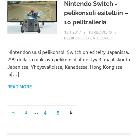
Nintendo Switch -
pelikonsoli esiteltiin –
10 pelitraileria
13.1.2017
TURBOVISIO
PELIKONSOLIT
,
VIDEOPELIT
Nintendon uusi pelikonsoli Switch on esitelty Japanissa.
299 dollaria maksava pelikonsoli ilmestyy 3. maaliskuuta
Japanissa, Yhdysvalloissa, Kanadassa, Hong Kongissa
ja[…]
READ MORE
Artikkelien
…
PREVIOUS
«
1
4
5
6
POSTS
selaus