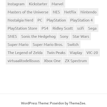
Instagram
Kickstarter
Marvel
Masters of the Universe
NES
Netflix
Nintendo
Nostalgia Nerd
PC
PlayStation
PlayStation 4
PlayStation Store
PS4
Ridley Scott
scifi
Sega
SNES
Sonic the Hedgehog
Sony
Star Wars
Super Mario
Super Mario Bros.
Switch
The Legend of Zelda
Twin Peaks
Viaplay
VIC-20
virtuaalitodellisuus
Xbox One
ZX Spectrum
WordPress Theme: Poseidon by
ThemeZee
.