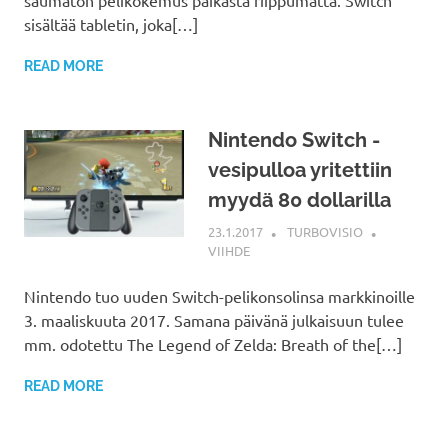
saumaton pelikokemus paikasta riippumatta. Switch
sisältää tabletin, joka[…]
READ MORE
Nintendo Switch -
vesipulloa yritettiin
myydä 80 dollarilla
23.1.2017
TURBOVISIO
VIIHDE
Nintendo tuo uuden Switch-pelikonsolinsa markkinoille
3. maaliskuuta 2017. Samana päivänä julkaisuun tulee
mm. odotettu The Legend of Zelda: Breath of the[…]
READ MORE