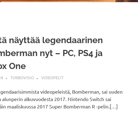
tä näyttää legendaarinen
berman nyt – PC, PS4 ja
ox One
18
TURBOVISIO
VIDEOPELIT
egendaarisimmista videopeleistä, Bomberman, sai uuden
 alunperin alkuvuodesta 2017. Nintendo Switch sai
täin maaliskuussa 2017 Super Bomberman R -pelin.[…]