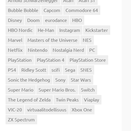
Bubble Bobble
Capcom
Commodore 64
Disney
Doom
eurodance
HBO
HBO Nordic
He-Man
Instagram
Kickstarter
Marvel
Masters of the Universe
NES
Netflix
Nintendo
Nostalgia Nerd
PC
PlayStation
PlayStation 4
PlayStation Store
PS4
Ridley Scott
scifi
Sega
SNES
Sonic the Hedgehog
Sony
Star Wars
Super Mario
Super Mario Bros.
Switch
The Legend of Zelda
Twin Peaks
Viaplay
VIC-20
virtuaalitodellisuus
Xbox One
ZX Spectrum