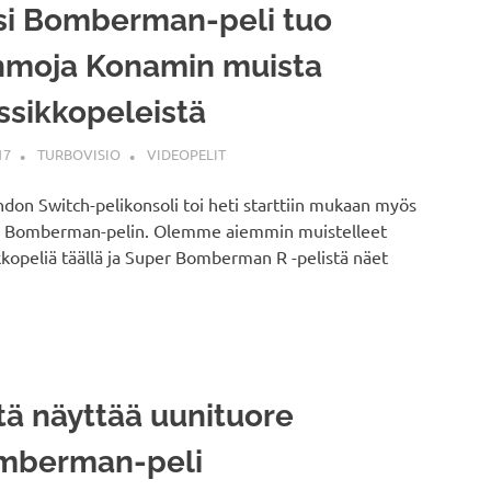
si Bomberman-peli tuo
hmoja Konamin muista
ssikkopeleistä
17
TURBOVISIO
VIDEOPELIT
don Switch-pelikonsoli toi heti starttiin mukaan myös
 Bomberman-pelin. Olemme aiemmin muistelleet
kkopeliä täällä ja Super Bomberman R -pelistä näet
tä näyttää uunituore
mberman-peli