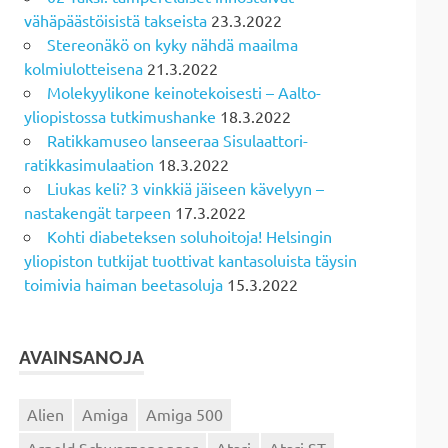
vähäpäästöisistä takseista
23.3.2022
Stereonäkö on kyky nähdä maailma
kolmiulotteisena
21.3.2022
Molekyylikone keinotekoisesti – Aalto-
yliopistossa tutkimushanke
18.3.2022
Ratikkamuseo lanseeraa Sisulaattori-
ratikkasimulaation
18.3.2022
Liukas keli? 3 vinkkiä jäiseen kävelyyn –
nastakengät tarpeen
17.3.2022
Kohti diabeteksen soluhoitoja! Helsingin
yliopiston tutkijat tuottivat kantasoluista täysin
toimivia haiman beetasoluja
15.3.2022
AVAINSANOJA
Alien
Amiga
Amiga 500
Arnold Schwarzenegger
Atari
Atari ST