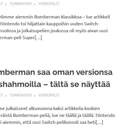
17
TURBOVISIO
VIDEOPELIT
elimme aiemmin Bomberman-klassikkoa – lue artikkeli
. Nintendo toi hiljattain kauppoihin uuden Switch-
nsolinsa ja julkaisupelien joukossa oli myös aivan uusi
rman-peli Super[…]
mberman saa oman versionsa
shahmoilla – tältä se näyttää
17
TURBOVISIO
VIDEOPELIT
 julkaisseet alkuvuonna kaksi artikkelia koskien
räistä Bomberman-peliä, lue ne täällä ja täällä. Nintendo
ti aiemmin, että uusi Switch-pelikonsoli saa heti[…]