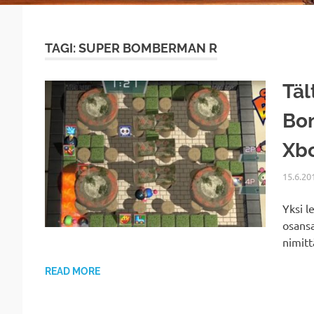
TAGI: SUPER BOMBERMAN R
Täl
Bom
Xb
15.6.20
Yksi l
osansa
nimit
READ MORE