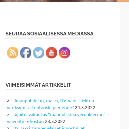
SEURAA SOSIAALISESSA MEDIASSA
VIIMEISIMMÄT ARTIKKELIT
Ilmanpuhdistin, maski, UV-valo… Miten
viruksien tartuntariski pienenee?
24.3.2022
Sijoitusvakuutus “mahdollistaa veronkierron” –
valvonta tehostuu
23.3.2022
02 Taksi: tamperelaiset innostuivat