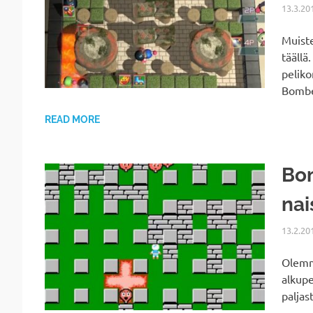
13.3.20
Muist
täällä
peliko
Bombe
READ MORE
Bo
nai
13.2.20
Olemme
alkupe
paljas