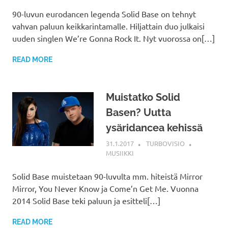
90-luvun eurodancen legenda Solid Base on tehnyt
vahvan paluun keikkarintamalle. Hiljattain duo julkaisi
uuden singlen We’re Gonna Rock It. Nyt vuorossa on[…]
READ MORE
Muistatko Solid
Basen? Uutta
ysäridancea kehissä
31.1.2017
TURBOVISIO
MUSIIKKI
Solid Base muistetaan 90-luvulta mm. hiteistä Mirror
Mirror, You Never Know ja Come’n Get Me. Vuonna
2014 Solid Base teki paluun ja esitteli[…]
READ MORE