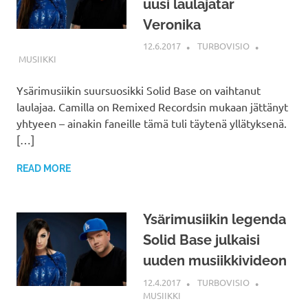
uusi laulajatar
Veronika
12.6.2017
TURBOVISIO
MUSIIKKI
Ysärimusiikin suursuosikki Solid Base on vaihtanut
laulajaa. Camilla on Remixed Recordsin mukaan jättänyt
yhtyeen – ainakin faneille tämä tuli täytenä yllätyksenä.
[…]
READ MORE
Ysärimusiikin legenda
Solid Base julkaisi
uuden musiikkivideon
12.4.2017
TURBOVISIO
MUSIIKKI