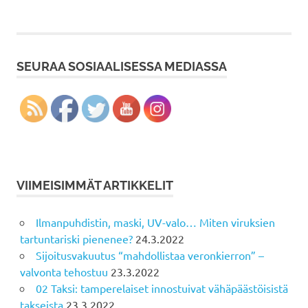
SEURAA SOSIAALISESSA MEDIASSA
VIIMEISIMMÄT ARTIKKELIT
Ilmanpuhdistin, maski, UV-valo… Miten viruksien
tartuntariski pienenee?
24.3.2022
Sijoitusvakuutus “mahdollistaa veronkierron” –
valvonta tehostuu
23.3.2022
02 Taksi: tamperelaiset innostuivat vähäpäästöisistä
takseista
23.3.2022