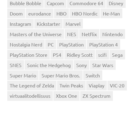
Bubble Bobble
Capcom
Commodore 64
Disney
Doom
eurodance
HBO
HBO Nordic
He-Man
Instagram
Kickstarter
Marvel
Masters of the Universe
NES
Netflix
Nintendo
Nostalgia Nerd
PC
PlayStation
PlayStation 4
PlayStation Store
PS4
Ridley Scott
scifi
Sega
SNES
Sonic the Hedgehog
Sony
Star Wars
Super Mario
Super Mario Bros.
Switch
The Legend of Zelda
Twin Peaks
Viaplay
VIC-20
virtuaalitodellisuus
Xbox One
ZX Spectrum