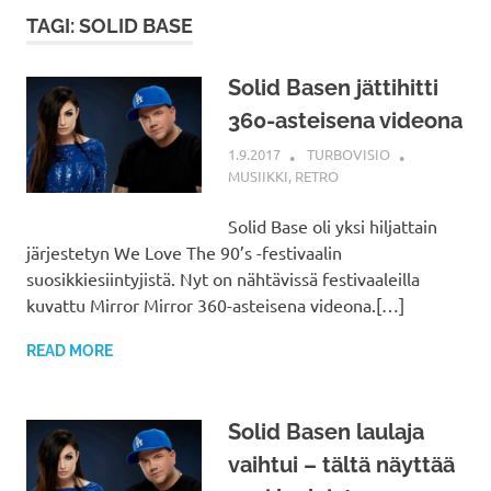
TAGI: SOLID BASE
Solid Basen jättihitti
360-asteisena videona
1.9.2017
TURBOVISIO
MUSIIKKI
,
RETRO
Solid Base oli yksi hiljattain
järjestetyn We Love The 90’s -festivaalin
suosikkiesiintyjistä. Nyt on nähtävissä festivaaleilla
kuvattu Mirror Mirror 360-asteisena videona.[…]
READ MORE
Solid Basen laulaja
vaihtui – tältä näyttää