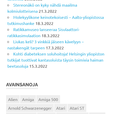
Stereonäkö on kyky nähdä maailma
kolmiulotteisena
21.3.2022
Molekyylikone keinotekoisesti – Aalto-yliopistossa
tutkimushanke
18.3.2022
Ratikkamuseo lanseeraa Sisulaattori-
ratikkasimulaation
18.3.2022
Liukas keli? 3 vinkkiä jäiseen kävelyyn –
nastakengät tarpeen
17.3.2022
Kohti diabeteksen soluhoitoja! Helsingin yliopiston
tutkijat tuottivat kantasoluista täysin toimivia haiman
beetasoluja
15.3.2022
AVAINSANOJA
Alien
Amiga
Amiga 500
Arnold Schwarzenegger
Atari
Atari ST