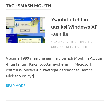
TAGI: SMASH MOUTH
Ysärihitti tehtiin
uusiksi Windows XP
-äänillä
13.2.2017
TURBOVISIO
MUSIIKKI
,
RETRO
,
VIIHDE
Vuonna 1999 maailma jammaili Smash Mouthin All Star
-hitin tahtiin. Kaksi vuotta myöhemmin Microsoft
esitteli Windows XP -käyttöjärjestelmänsä. James
Nielssen on nyt[…]
READ MORE