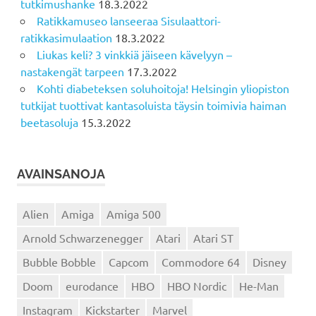
tutkimushanke
18.3.2022
Ratikkamuseo lanseeraa Sisulaattori-
ratikkasimulaation
18.3.2022
Liukas keli? 3 vinkkiä jäiseen kävelyyn –
nastakengät tarpeen
17.3.2022
Kohti diabeteksen soluhoitoja! Helsingin yliopiston
tutkijat tuottivat kantasoluista täysin toimivia haiman
beetasoluja
15.3.2022
AVAINSANOJA
Alien
Amiga
Amiga 500
Arnold Schwarzenegger
Atari
Atari ST
Bubble Bobble
Capcom
Commodore 64
Disney
Doom
eurodance
HBO
HBO Nordic
He-Man
Instagram
Kickstarter
Marvel