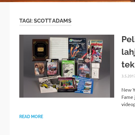
TAGI: SCOTT ADAMS
Pel
lah
tek
3.5.201
New Yo
Fame j
videop
READ MORE