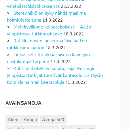
vähäpäästöisistä takseista
23.3.2022
Stereonäkö on kyky nähdä maailma
kolmiulotteisena
21.3.2022
Molekyylikone keinotekoisesti – Aalto-
yliopistossa tutkimushanke
18.3.2022
Ratikkamuseo lanseeraa Sisulaattori-
ratikkasimulaation
18.3.2022
Liukas keli? 3 vinkkiä jäiseen kävelyyn –
nastakengät tarpeen
17.3.2022
Kohti diabeteksen soluhoitoja! Helsingin
yliopiston tutkijat tuottivat kantasoluista täysin
toimivia haiman beetasoluja
15.3.2022
AVAINSANOJA
Alien
Amiga
Amiga 500
Arnold Schwarzenegger
Atari
Atari ST