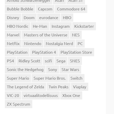
Bubble Bobble
Capcom
Commodore 64
Disney
Doom
eurodance
HBO
HBO Nordic
He-Man
Instagram
Kickstarter
Marvel
Masters of the Universe
NES
Netflix
Nintendo
Nostalgia Nerd
PC
PlayStation
PlayStation 4
PlayStation Store
PS4
Ridley Scott
scifi
Sega
SNES
Sonic the Hedgehog
Sony
Star Wars
Super Mario
Super Mario Bros.
Switch
The Legend of Zelda
Twin Peaks
Viaplay
VIC-20
virtuaalitodellisuus
Xbox One
ZX Spectrum