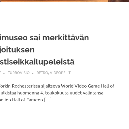
imuseo sai merkittävän
joituksen
stiseikkailupeleistä
7
TURBOVISIO
RETRO
,
VIDEOPELIT
rkin Rochesterissa sijaitseva World Video Game Hall of
ulkistaa huomenna 4. toukokuuta uudet valintansa
elien Hall of Fameen.[…]