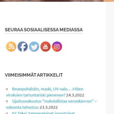
SEURAA SOSIAALISESSA MEDIASSA
VIIMEISIMMÄT ARTIKKELIT
Ilmanpuhdistin, maski, UV-valo… Miten
viruksien tartuntariski pienenee?
24.3.2022
Sijoitusvakuutus “mahdollistaa veronkierron” –
valvonta tehostuu
23.3.2022
02 Taksi: tamperelaiset innostuivat