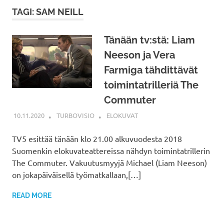
TAGI: SAM NEILL
Tänään tv:stä: Liam
Neeson ja Vera
Farmiga tähdittävät
toimintatrilleriä The
Commuter
10.11.2020
TURBOVISIO
ELOKUVAT
TV5 esittää tänään klo 21.00 alkuvuodesta 2018
Suomenkin elokuvateattereissa nähdyn toimintatrillerin
The Commuter. Vakuutusmyyjä Michael (Liam Neeson)
on jokapäiväisellä työmatkallaan,[…]
READ MORE