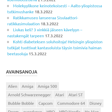
Molekyylikone keinotekoisesti – Aalto-yliopistossa
tutkimushanke
18.3.2022
Ratikkamuseo lanseeraa Sisulaattori-
ratikkasimulaation
18.3.2022
Liukas keli? 3 vinkkiä jäiseen kävelyyn –
nastakengät tarpeen
17.3.2022
Kohti diabeteksen soluhoitoja! Helsingin yliopiston
tutkijat tuottivat kantasoluista täysin toimivia haiman
beetasoluja
15.3.2022
AVAINSANOJA
Alien
Amiga
Amiga 500
Arnold Schwarzenegger
Atari
Atari ST
Bubble Bobble
Capcom
Commodore 64
Disney
Doom
eurodance
HBO
HBO Nordic
He-Man