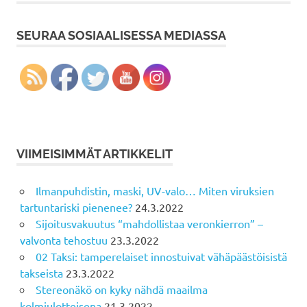
SEURAA SOSIAALISESSA MEDIASSA
VIIMEISIMMÄT ARTIKKELIT
Ilmanpuhdistin, maski, UV-valo… Miten viruksien
tartuntariski pienenee?
24.3.2022
Sijoitusvakuutus “mahdollistaa veronkierron” –
valvonta tehostuu
23.3.2022
02 Taksi: tamperelaiset innostuivat vähäpäästöisistä
takseista
23.3.2022
Stereonäkö on kyky nähdä maailma
kolmiulotteisena
21.3.2022