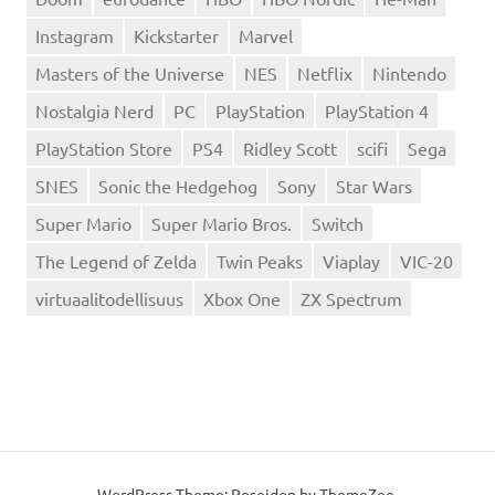
Instagram
Kickstarter
Marvel
Masters of the Universe
NES
Netflix
Nintendo
Nostalgia Nerd
PC
PlayStation
PlayStation 4
PlayStation Store
PS4
Ridley Scott
scifi
Sega
SNES
Sonic the Hedgehog
Sony
Star Wars
Super Mario
Super Mario Bros.
Switch
The Legend of Zelda
Twin Peaks
Viaplay
VIC-20
virtuaalitodellisuus
Xbox One
ZX Spectrum
WordPress Theme: Poseidon by
ThemeZee
.