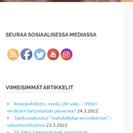
SEURAA SOSIAALISESSA MEDIASSA
VIIMEISIMMÄT ARTIKKELIT
Ilmanpuhdistin, maski, UV-valo… Miten
viruksien tartuntariski pienenee?
24.3.2022
Sijoitusvakuutus “mahdollistaa veronkierron” –
valvonta tehostuu
23.3.2022
02 Taksi: tamperelaiset innostuivat