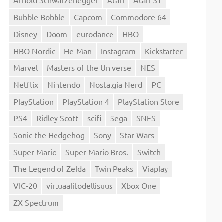
Bubble Bobble
Capcom
Commodore 64
Disney
Doom
eurodance
HBO
HBO Nordic
He-Man
Instagram
Kickstarter
Marvel
Masters of the Universe
NES
Netflix
Nintendo
Nostalgia Nerd
PC
PlayStation
PlayStation 4
PlayStation Store
PS4
Ridley Scott
scifi
Sega
SNES
Sonic the Hedgehog
Sony
Star Wars
Super Mario
Super Mario Bros.
Switch
The Legend of Zelda
Twin Peaks
Viaplay
VIC-20
virtuaalitodellisuus
Xbox One
ZX Spectrum