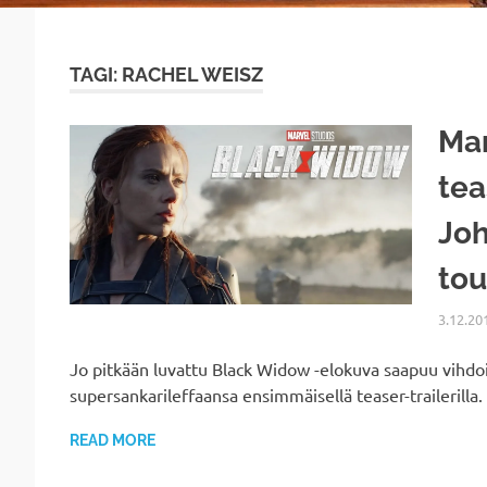
TAGI: RACHEL WEISZ
Mar
tea
Joh
to
3.12.20
Jo pitkään luvattu Black Widow -elokuva saapuu vihdoi
supersankarileffaansa ensimmäisellä teaser-trailerilla
READ MORE