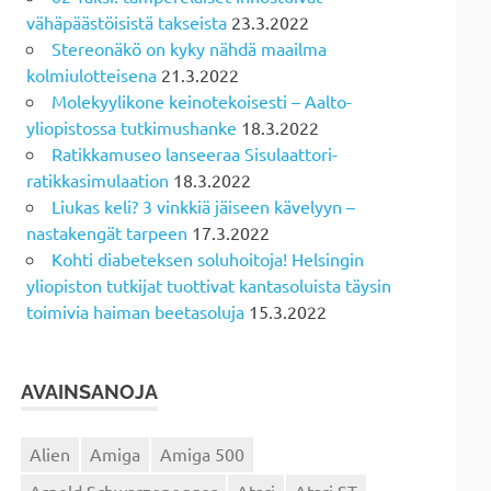
vähäpäästöisistä takseista
23.3.2022
Stereonäkö on kyky nähdä maailma
kolmiulotteisena
21.3.2022
Molekyylikone keinotekoisesti – Aalto-
yliopistossa tutkimushanke
18.3.2022
Ratikkamuseo lanseeraa Sisulaattori-
ratikkasimulaation
18.3.2022
Liukas keli? 3 vinkkiä jäiseen kävelyyn –
nastakengät tarpeen
17.3.2022
Kohti diabeteksen soluhoitoja! Helsingin
yliopiston tutkijat tuottivat kantasoluista täysin
toimivia haiman beetasoluja
15.3.2022
AVAINSANOJA
Alien
Amiga
Amiga 500
Arnold Schwarzenegger
Atari
Atari ST