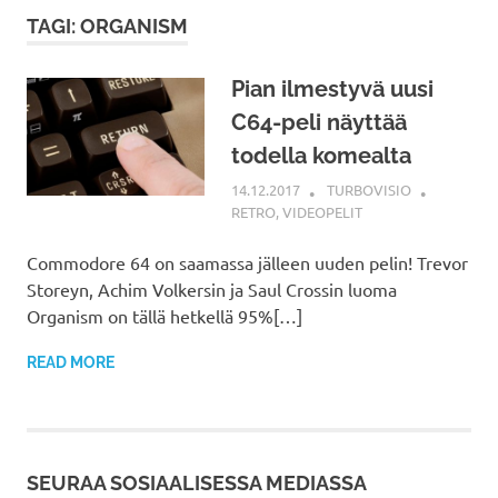
TAGI: ORGANISM
Pian ilmestyvä uusi
C64-peli näyttää
todella komealta
14.12.2017
TURBOVISIO
RETRO
,
VIDEOPELIT
Commodore 64 on saamassa jälleen uuden pelin! Trevor
Storeyn, Achim Volkersin ja Saul Crossin luoma
Organism on tällä hetkellä 95%[…]
READ MORE
SEURAA SOSIAALISESSA MEDIASSA