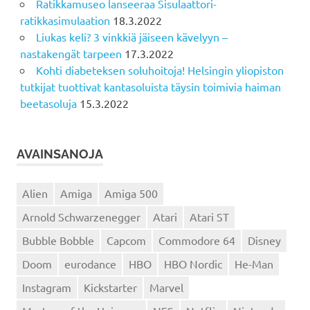
Ratikkamuseo lanseeraa Sisulaattori-
ratikkasimulaation
18.3.2022
Liukas keli? 3 vinkkiä jäiseen kävelyyn –
nastakengät tarpeen
17.3.2022
Kohti diabeteksen soluhoitoja! Helsingin yliopiston
tutkijat tuottivat kantasoluista täysin toimivia haiman
beetasoluja
15.3.2022
AVAINSANOJA
Alien
Amiga
Amiga 500
Arnold Schwarzenegger
Atari
Atari ST
Bubble Bobble
Capcom
Commodore 64
Disney
Doom
eurodance
HBO
HBO Nordic
He-Man
Instagram
Kickstarter
Marvel