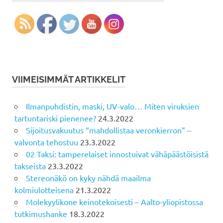
VIIMEISIMMÄT ARTIKKELIT
Ilmanpuhdistin, maski, UV-valo… Miten viruksien
tartuntariski pienenee?
24.3.2022
Sijoitusvakuutus “mahdollistaa veronkierron” –
valvonta tehostuu
23.3.2022
02 Taksi: tamperelaiset innostuivat vähäpäästöisistä
takseista
23.3.2022
Stereonäkö on kyky nähdä maailma
kolmiulotteisena
21.3.2022
Molekyylikone keinotekoisesti – Aalto-yliopistossa
tutkimushanke
18.3.2022